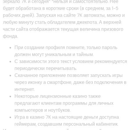
зеркало 7K и сегодня” “нельзя и самостоятельно. Нее
будет обработана в короткие сроки (в среднем, за 1-5
рабочих дней). Запуская на сайте 7K автоматы, можно и
любую минуту стать обладателем джекпота. А верхней
части сайта отображается текущая величина призового
фонда.
При создании профиля помните, только пароль
должен могут уникальным и тайным.
С зависимости этого текст условием рекомендуется
периодически перечитывать.
Скачанное приложение позволяет запускать игры
через иконку а смартфоне, даже без подключения в
интернет.
Некоторые лицензионные казино также
предлагают клиентам программы для личных
компьютеров и ноутбуков.
Игра в казино 7K на настоящие деньги доступна
геймерам, создавшим персональный кабинетик.