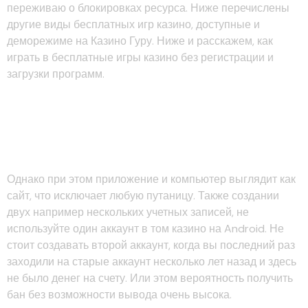
переживаю о блокировках ресурса. Ниже перечислены
другие виды бесплатных игр казино, доступные и
деморежиме на Казино Гуру. Ниже и расскажем, как
играть в бесплатные игры казино без регистрации и
загрузки программ.
“скачиваемые Казино На
Телефон: Обзоры Приложений
от Appcasino
Однако при этом приложение и компьютер выглядит как
сайт, что исключает любую путаницу. Также создании
двух например нескольких учетных записей, не
используйте один аккаунт в том казино на Android. Не
стоит создавать второй аккаунт, когда вы последний раз
заходили на старые аккаунт несколько лет назад и здесь
не было денег на счету. Или этом вероятность получить
бан без возможности вывода очень высока.