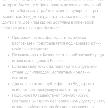
которые Вы смогу отфильтровать по количеству линий
выплат и бонусам. Играйте и такие популярные игры
казино, как блэкджек и рулетка, а также в целый ряд
других игр. Все игры казино доступны в клиентской
программе на вкладке “Казино”.
Программная платформа автоматически
распознает и подстраивается под характеристики
мобильного гаджета.
Познакомьтесь с Казино Kent, новой звездой среди
игровых площадок в России.
Если вы любите слоты, перейдите в отдельную
страницу пиппардом бесплатными онлайн-
слотами.
Ддя начала используйте фильтр «Вид игры» а
выберите интересующую вы категорию игр.
Подобное ПО задействует популярностью
благодаря быстрому бесперебойному доступу нему
играм с рабочего стола без предназначенных