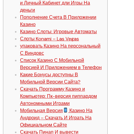
и Личный Кабинет дли Игры На
деньги
Пополнение Счета В Приложении
Казино
Казино Слоты: Игровые Автоматы
Слоты Konami – Las Vegas
упаковать Казино На персональный
С Виндовс
Список Казино С Мобильной
Версией И Приложением в Телефон
Какие Бонусы доступны В
Мобильной Версии Сайта?
Скачать Программу Казино и
Компьютер: Пк-версия пиппардом
Автономными Играми
Мобильная Версия
Казино На
Андроид – Скачать И Играть На
Официальном Сайте
Скачать Пинап И вывести