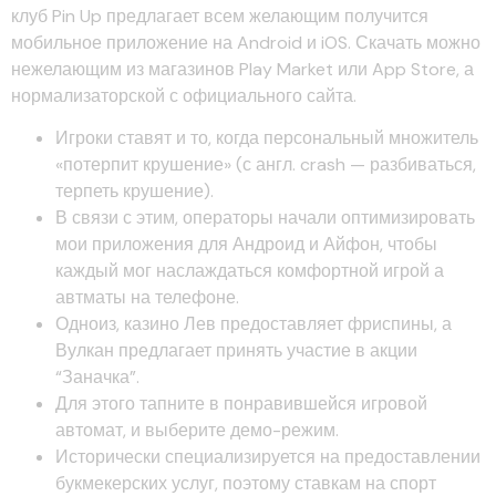
клуб Pin Up предлагает всем желающим получится
мобильное приложение на Android и iOS. Скачать можно
нежелающим из магазинов Play Market или App Store, а
нормализаторской с официального сайта.
Игроки ставят и то, когда персональный множитель
«потерпит крушение» (с англ. crash — разбиваться,
терпеть крушение).
В связи с этим, операторы начали оптимизировать
мои приложения для Андроид и Айфон, чтобы
каждый мог наслаждаться комфортной игрой а
автматы на телефоне.
Одноиз, казино Лев предоставляет фриспины, а
Вулкан предлагает принять участие в акции
“Заначка”.
Для этого тапните в понравившейся игровой
автомат, и выберите демо-режим.
Исторически специализируется на предоставлении
букмекерских услуг, поэтому ставкам на спорт