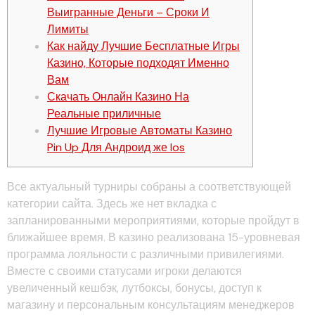
Выигранные Деньги – Сроки И
Лимиты
Как найду Лучшие Бесплатные Игры
Казино, Которые подходят Именно
Вам
Скачать Онлайн Казино На
Реальные приличные
Лучшие Игровые Автоматы Казино
Pin Up Для Андроид же Ios
Все актуальный турниры собраны а соответствующей
категории сайта. Здесь же нет вкладка с
запланированными мероприятиями, которые пройдут в
ближайшее время. В казино реализована 15-уровневая
программа лояльности с различными привилегиями.
Вместе с своими статусами игроки делаются
увеличенный кешбэк, лутбоксы, бонусы, доступ к
магазину и персональным консультациям менеджеров