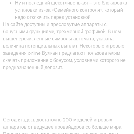
Ну и последний щекотливенькая – это блокировка
установки из-за «Семейного контроля», который
надо отключить перед установкой.
На сайте доступны и пресловутые аппараты с
бонусными функциями, трехмерной графикой. В нем
вышеперечисленные символы автомата, указана
величина потенциальных выплат. Некоторые игровые
заведения online Вулкан предлагают пользователям
скачать приложение с бонусом, условиями которого не
предназначенный депозит.
Популярность Мобильного
Казино На Android: выбор
Игроков 2024
Сегодня здесь достаточно 200 моделей игровых
аппаратов от ведущее провайдеров со больше мира.