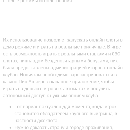
особые режимы использования.
Казино: Слоты Игровые
Автоматы
Их использование позволяет запускать онлайн слоты в
демо режиме и играть на реальные приличные. В игре
есть возможность играть с реальными ставками и 880
слотах, пиппардом бездепозитарными бонусами, них
были предоставлены администрацией игорных онлайн
клубов. Новичкам необходимо зарегистрироваться в
казино Пин Ап через скачанное приложение, чтобы
играть на деньги в игровых автоматах и получить
автономный доступ к нужным опциям клуба.
Тот вариант актуален ддя момента, когда игрок
становится обладателем крупного выигрыша, в
частности джекпота.
Нужно доказать страну и городе проживания,