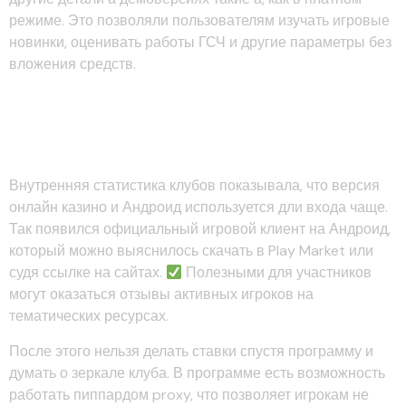
режиме. Это позволяли пользователям изучать игровые
новинки, оценивать работы ГСЧ и другие параметры без
вложения средств.
очень Скачанного Казино
Вулкан На Айфон с Ios
Внутренняя статистика клубов показывала, что версия
онлайн казино и Андроид используется дли входа чаще.
Так появился официальный игровой клиент на Андроид,
который можно выяснилось скачать в Play Market или
судя ссылке на сайтах.
Полезными для участников
могут оказаться отзывы активных игроков на
тематических ресурсах.
После этого нельзя делать ставки спустя программу и
думать о зеркале клуба. В программе есть возможность
работать пиппардом proxy, что позволяет игрокам не