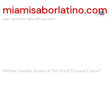
miamisaborlatino.com
Just another WordPress site
Рейтинг Онлайн
Казино И Топ Игр В
Польше Poland
Рейтинг Онлайн Казино И Топ Игр В Польше Poland”
Казино 7к 7k Casino
Официальный Сайт
Игровых Автоматов 7к