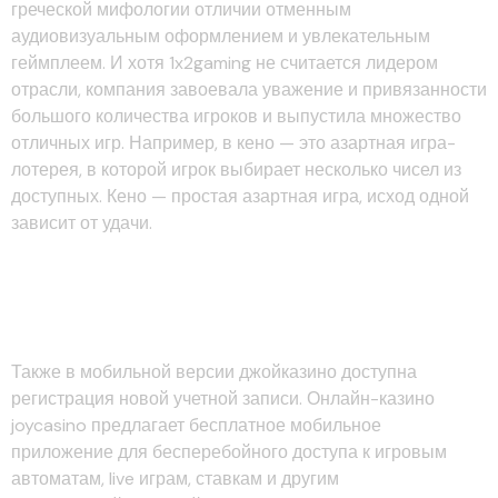
греческой мифологии отличии отменным
аудиовизуальным оформлением и увлекательным
геймплеем. И хотя 1x2gaming не считается лидером
отрасли, компания завоевала уважение и привязанности
большого количества игроков и выпустила множество
отличных игр. Например, в кено — это азартная игра-
лотерея, в которой игрок выбирает несколько чисел из
доступных. Кено — простая азартная игра, исход одной
зависит от удачи.
Как Скачать Онлайн Казино
Пин Ап На радиовыходом?
Также в мобильной версии джойказино доступна
регистрация новой учетной записи. Онлайн-казино
joycasino предлагает бесплатное мобильное
приложение для бесперебойного доступа к игровым
автоматам, live играм, ставкам и другим