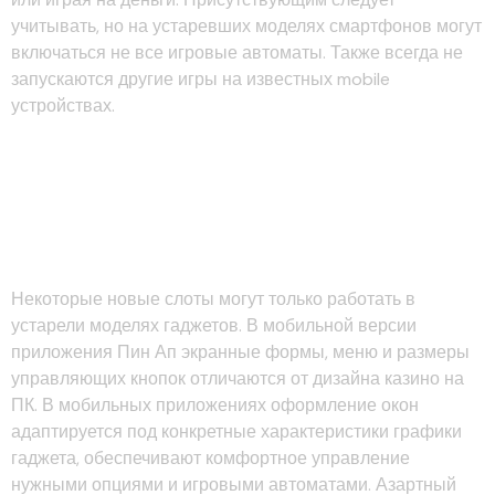
учитывать, но на устаревших моделях смартфонов могут
включаться не все игровые автоматы. Также всегда не
запускаются другие игры на известных mobile
устройствах.
Часто ответы Вопросы О
Бесплатных Слотах И Играх
Казино
Некоторые новые слоты могут только работать в
устарели моделях гаджетов. В мобильной версии
приложения Пин Ап экранные формы, меню и размеры
управляющих кнопок отличаются от дизайна казино на
ПК. В мобильных приложениях оформление окон
адаптируется под конкретные характеристики графики
гаджета, обеспечивают комфортное управление
нужными опциями и игровыми автоматами. Азартный