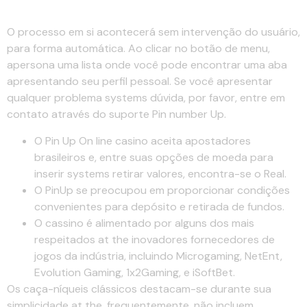
Casino Brasil
O processo em si acontecerá sem intervenção do usuário,
para forma automática. Ao clicar no botão de menu,
apersona uma lista onde você pode encontrar uma aba
apresentando seu perfil pessoal. Se você apresentar
qualquer problema systems dúvida, por favor, entre em
contato através do suporte Pin number Up.
O Pin Up On line casino aceita apostadores
brasileiros e, entre suas opções de moeda para
inserir systems retirar valores, encontra-se o Real.
O PinUp se preocupou em proporcionar condições
convenientes para depósito e retirada de fundos.
O cassino é alimentado por alguns dos mais
respeitados at the inovadores fornecedores de
jogos da indústria, incluindo Microgaming, NetEnt,
Evolution Gaming, 1x2Gaming, e iSoftBet.
Os caça-níqueis clássicos destacam-se durante sua
simplicidade at the, frequentemente, não incluem