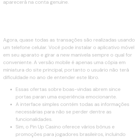
aparecerá na conta genuine.
Retirada De Dinheiro No Cassino
Pin-up
Agora, quase todas as transações são realizadas usando
um telefone celular. Você pode instalar o aplicativo móvel
em seu aparato e girar a new manivela sempre o qual for
conveniente. A versão mobile é apenas uma cópia em
miniatura do site principal, portanto o usuário não terá
dificuldade no ano de entender este libro.
Essas ofertas sobre boas-vindas abrem since
portas paran uma experiência emocionante.
A interface simples contém todas as informações
necessárias para não se perder dentre as
funcionalidades.
Sim, o Pin Up Casino oferece vários bônus e
promoções para jogadores brasileiros, incluindo