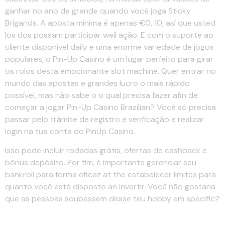
ganhar no ano de grande quando você joga Sticky
Brigands. A aposta mínima é apenas €0, 10, así que usted
los dos possam participar weil ação. E com o suporte ao
cliente disponível daily e uma enorme variedade de jogos
populares, o Pin-Up Casino é um lugar perfeito para girar
os rolos desta emocionante slot machine. Quer entrar no
mundo das apostas e grandes lucro o mais rápido
possível, mas não sabe o o qual precisa fazer afin de
começar a jogar Pin-Up Casino Brazilian? Você só precisa
passar pelo trâmite de registro e verificação e realizar
login na tua conta do PinUp Casino.
Isso pode incluir rodadas grátis, ofertas de cashback e
bônus depósito. Por fim, é importante gerenciar seu
bankroll para forma eficaz at the estabelecer limites para
quanto você está disposto an invertir. Você não gostaria
que as pessoas soubessem desse teu hobby em specific?
Jogo Pin Up Popular