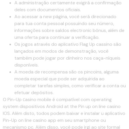
A administração certamente exigirá a confirmação
deles com documentos oficiais.
Ao acessar a new página, você será direcionado
para tua conta pessoal possuindo seu número,
informações sobre saldos electronic bônus, além de
uma oferta para continuar a verificação.
Os jogos através do aplicativo Flag Up cassino são
lançados em modos de demonstração, você
também pode jogar por dinheiro nos caça-níqueis
disponíveis.
A moeda de recompensa são os pincoins, alguma
moeda especial que pode ser adquirida ao
completar tarefas simples, como verificar a conta ou
efetuar depósitos.
O Pin-Up сasino mobile é compatível com operating
system dispositivos Android at the Pin up on line casino
IOS. Além disto, todos podem baixar e instalar u aplicativo
Pin-Up on line casino app em seu smartphone ou
mecanismo pc. Além disso, você pode irgi ao site formal