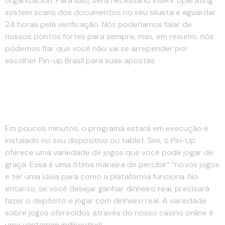
organizacion. Para isso, será necessário inserir operating
system scans dos documentos no seu silueta e aguardar
24 horas pela verificação. Nós poderíamos falar de
nossos pontos fortes para sempre, mas, em resumo, nós
podemos fiar que você não vai se arrepender por
escolher Pin-up Brasil para suas apostas.
O Que Nós Amamos Simply No
Pin Up
Em poucos minutos, o programa estará em execução e
instalado no seu dispositivo ou tablet. Sim, o Pin-Up
oferece uma variedade de jogos que você pode jogar de
graça. Essa é uma ótima maneira de percibir” “novos jogos
e ter uma ideia para como a plataforma funciona. No
entanto, se você desejar ganhar dinheiro real, precisará
fazer o depósito e jogar com dinheiro real. A variedade
sobre jogos oferecidos através do nosso casino online é
uma vantagem indiscutível.