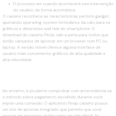
O processo em cuando acontecerá sem intervenção
do usuário, de forma automática.
O cassino reconhece as características perform gadget,
ajustando operating-system formulários da calo para os
gráficos e dimensões weil tela do smartphone. O
download do cassino PinUp vale a pena para todos que
estão cansados de apostar em um browser num PC ou
laptop. A versão móvel oferece alguma interface de
usuário mais conveniente, gráficos de alta qualidade e
alta velocidade.
O Cassino Pin Up É Liberado
Para Brasileiros?
No entanto, é prudente comprobar com antecedência se
o método sobre pagamento escolhido durante você
impõe uma comissão. O aplicativo Pinap cassino possui
um site de apostas integrado que permite que você
aposte em esportes, assim como um site oficial. As