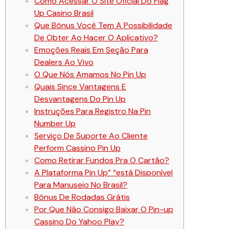
Como Acessar O Site Oficial Do Flag
Up Casino Brasil
Que Bônus Você Tem A Possibilidade
De Obter Ao Hacer O Aplicativo?
Emoções Reais Em Seção Para
Dealers Ao Vivo
O Que Nós Amamos No Pin Up
Quais Since Vantagens E
Desvantagens Do Pin Up
Instruções Para Registro Na Pin
Number Up
Serviço De Suporte Ao Cliente
Perform Cassino Pin Up
Como Retirar Fundos Pra O Cartão?
A Plataforma Pin Up” “está Disponível
Para Manuseio No Brasil?
Bônus De Rodadas Grátis
Por Que Não Consigo Baixar O Pin-up
Cassino Do Yahoo Play?