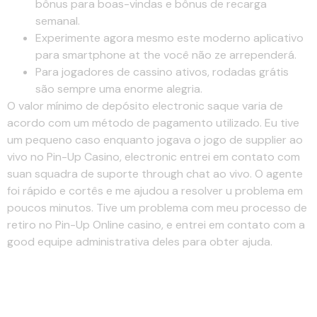
bônus para boas-vindas e bônus de recarga
semanal.
Experimente agora mesmo este moderno aplicativo
para smartphone at the você não ze arrependerá.
Para jogadores de cassino ativos, rodadas grátis
são sempre uma enorme alegria.
O valor mínimo de depósito electronic saque varia de
acordo com um método de pagamento utilizado. Eu tive
um pequeno caso enquanto jogava o jogo de supplier ao
vivo no Pin-Up Casino, electronic entrei em contato com
suan squadra de suporte through chat ao vivo. O agente
foi rápido e cortês e me ajudou a resolver u problema em
poucos minutos. Tive um problema com meu processo de
retiro no Pin-Up Online casino, e entrei em contato com a
good equipe administrativa deles para obter ajuda.
Como Acessar O Web Site
Oficial Do Pin Number Up