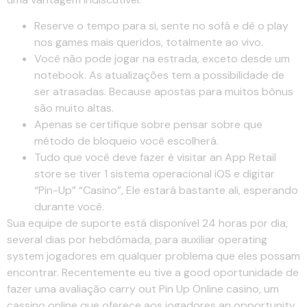
Reserve o tempo para si, sente no sofá e dê o play
nos games mais queridos, totalmente ao vivo.
Você não pode jogar na estrada, exceto desde um
notebook. As atualizações tem a possibilidade de
ser atrasadas. Because apostas para muitos bônus
são muito altas.
Apenas se certifique sobre pensar sobre que
método de bloqueio você escolherá.
Tudo que você deve fazer é visitar an App Retail
store se tiver 1 sistema operacional iOS e digitar
“Pin-Up” “Casino”, Ele estará bastante ali, esperando
durante você.
Sua equipe de suporte está disponível 24 horas por dia,
several dias por hebdómada, para auxiliar operating
system jogadores em qualquer problema que eles possam
encontrar. Recentemente eu tive a good oportunidade de
fazer uma avaliação carry out Pin Up Online casino, um
cassino online que oferece aos jogadores an opportunity