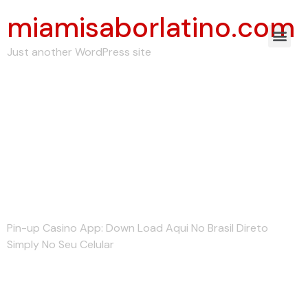
miamisaborlatino.com
Just another WordPress site
Pin-up Casino App:
Down Load Aqui No
Brasil Direto Simply
No Seu Celula
Pin-up Casino App: Down Load Aqui No Brasil Direto
Simply No Seu Celular
Jogos Online Entrar