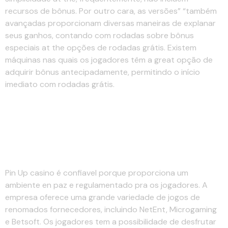
recursos de bônus. Por outro cara, as versões” “também
avançadas proporcionam diversas maneiras de explanar
seus ganhos, contando com rodadas sobre bônus
especiais at the opções de rodadas grátis. Existem
máquinas nas quais os jogadores têm a great opção de
adquirir bônus antecipadamente, permitindo o início
imediato com rodadas grátis.
Que Bônus Você Tem A
Possibilidade De Obter Ao
Hacer O Aplicativo?
Pin Up casino é confiavel porque proporciona um
ambiente en paz e regulamentado pra os jogadores. A
empresa oferece uma grande variedade de jogos de
renomados fornecedores, incluindo NetEnt, Microgaming
e Betsoft. Os jogadores tem a possibilidade de desfrutar