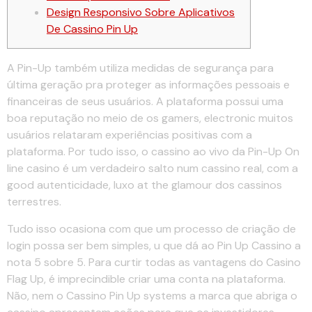
Design Responsivo Sobre Aplicativos
De Cassino Pin Up
A Pin-Up também utiliza medidas de segurança para
última geração pra proteger as informações pessoais e
financeiras de seus usuários. A plataforma possui uma
boa reputação no meio de os gamers, electronic muitos
usuários relataram experiências positivas com a
plataforma. Por tudo isso, o cassino ao vivo da Pin-Up On
line casino é um verdadeiro salto num cassino real, com a
good autenticidade, luxo at the glamour dos cassinos
terrestres.
Tudo isso ocasiona com que um processo de criação de
login possa ser bem simples, u que dá ao Pin Up Cassino a
nota 5 sobre 5. Para curtir todas as vantagens do Casino
Flag Up, é imprecindible criar uma conta na plataforma.
Não, nem o Cassino Pin Up systems a marca que abriga o