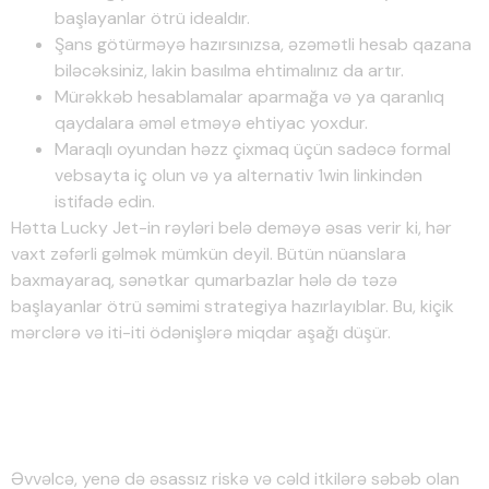
başlayanlar ötrü idealdır.
Şans götürməyə hazırsınızsa, əzəmətli hesab qazana
biləcəksiniz, lakin basılma ehtimalınız da artır.
Mürəkkəb hesablamalar aparmağa və ya qaranlıq
qaydalara əməl etməyə ehtiyac yoxdur.
Maraqlı oyundan həzz çixmaq üçün sadəcə formal
vebsayta iç olun və ya alternativ 1win linkindən
istifadə edin.
Hətta Lucky Jet-in rəyləri belə deməyə əsas verir ki, hər
vaxt zəfərli gəlmək mümkün deyil. Bütün nüanslara
baxmayaraq, sənətkar qumarbazlar hələ də təzə
başlayanlar ötrü səmimi strategiya hazırlayıblar. Bu, kiçik
mərclərə və iti-iti ödənişlərə miqdar aşağı düşür.
Lucky Jet Oyununu Necə
əylənmək Olar
Əvvəlcə, yenə də əsassız riskə və cəld itkilərə səbəb olan