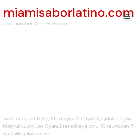
miamisaborlatino.com
Just another WordPress site
1win Lucky Jet ᐈ Pul,
Strategiya Və Oyun
Qaydaları üçün
Məşhur Lucky Jet
Oyunu
1win Lucky Jet ᐈ Pul, Strategiya Və Oyun Qaydaları üçün
Məşhur Lucky Jet Oyunu
Statistikaya ötrü, 10 raunddan 7-
də qalib gələcəksiniz.