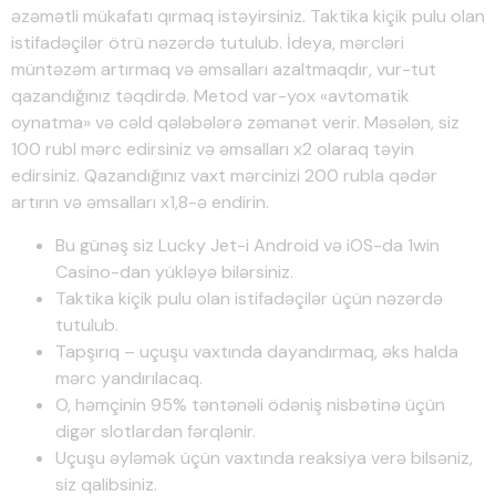
əzəmətli mükafatı qırmaq istəyirsiniz. Taktika kiçik pulu olan
istifadəçilər ötrü nəzərdə tutulub. İdeya, mərcləri
müntəzəm artırmaq və əmsalları azaltmaqdır, vur-tut
qazandığınız təqdirdə. Metod var-yox «avtomatik
oynatma» və cəld qələbələrə zəmanət verir. Məsələn, siz
100 rubl mərc edirsiniz və əmsalları x2 olaraq təyin
edirsiniz. Qazandığınız vaxt mərcinizi 200 rubla qədər
artırın və əmsalları x1,8-ə endirin.
Bu günəş siz Lucky Jet-i Android və iOS-da 1win
Casino-dan yükləyə bilərsiniz.
Taktika kiçik pulu olan istifadəçilər üçün nəzərdə
tutulub.
Tapşırıq – uçuşu vaxtında dayandırmaq, əks halda
mərc yandırılacaq.
O, həmçinin 95% təntənəli ödəniş nisbətinə üçün
digər slotlardan fərqlənir.
Uçuşu əyləmək üçün vaxtında reaksiya verə bilsəniz,
siz qalibsiniz.