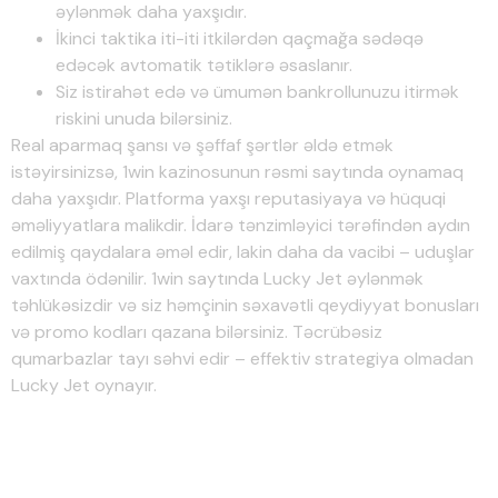
əylənmək daha yaxşıdır.
İkinci taktika iti-iti itkilərdən qaçmağa sədəqə
edəcək avtomatik tətiklərə əsaslanır.
Siz istirahət edə və ümumən bankrollunuzu itirmək
riskini unuda bilərsiniz.
Real aparmaq şansı və şəffaf şərtlər əldə etmək
istəyirsinizsə, 1win kazinosunun rəsmi saytında oynamaq
daha yaxşıdır. Platforma yaxşı reputasiyaya və hüquqi
əməliyyatlara malikdir. İdarə tənzimləyici tərəfindən aydın
edilmiş qaydalara əməl edir, lakin daha da vacibi – uduşlar
vaxtında ödənilir. 1win saytında Lucky Jet əylənmək
təhlükəsizdir və siz həmçinin səxavətli qeydiyyat bonusları
və promo kodları qazana bilərsiniz. Təcrübəsiz
qumarbazlar tayı səhvi edir – effektiv strategiya olmadan
Lucky Jet oynayır.
Lucky Jet-də Qazanmaq
Mümkündürmü?