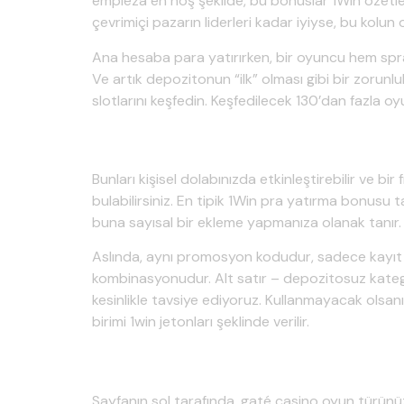
empieza en hoş şekilde, bu bonuslar 1Win özetl
çevrimiçi pazarın liderleri kadar iyiyse, bu kolun o
Ana hesaba para yatırırken, bir oyuncu hem spra
Ve artık depozitonun “ilk” olması gibi bir zorunl
slotlarını keşfedin. Keşfedilecek 130’dan fazla oy
Destek
Bunları kişisel dolabınızda etkinleştirebilir ve b
bulabilirsiniz. En tipik 1Win pra yatırma bonusu
buna sayısal bir ekleme yapmanıza olanak tanır. 1
Aslında, aynı promosyon kodudur, sadece kayıt sır
kombinasyonudur. Alt satır – depozitosuz kategor
kesinlikle tavsiye ediyoruz. Kullanmayacak olsa
birimi 1win jetonları şeklinde verilir.
In’e Para Yatırma Empiez
Sayfanın sol tarafında, gaté casino oyun türün