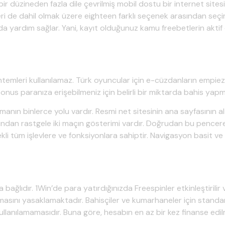
miz bir düzineden fazla dile çevrilmiş mobil dostu bir internet s
i de dahil olmak üzere eighteen farklı seçenek arasından seçim 
ında yardım sağlar. Yani, kayıt olduğunuz kamu freebetlerin aktif 
 yöntemleri kullanılamaz. Türk oyuncular için e-cüzdanların empi
us paranıza erişebilmeniz için belirli bir miktarda bahis yapm
ın binlerce yolu vardır. Resmi net sitesinin ana sayfasının alt
rından rastgele iki maçın gösterimi vardır. Doğrudan bu pencerel
kli tüm işlevlere ve fonksiyonlara sahiptir. Navigasyon basit ve k
bağlıdır. 1Win’de para yatırdığınızda Freespinler etkinleştirilir
masını yasaklamaktadır. Bahisçiler ve kumarhaneler için standart
anılamamasıdır. Buna göre, hesabın en az bir kez finanse edilm