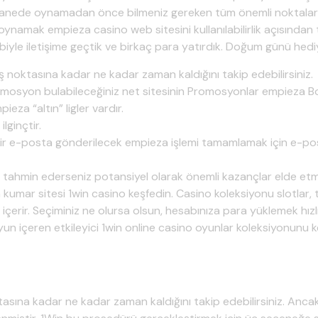
anede oynamadan önce bilmeniz gereken tüm önemli noktaları 
namak empieza casino web sitesini kullanılabilirlik açısından t
iyle iletişime geçtik ve birkaç para yatırdık. Doğum günü hediy
 noktasına kadar ne kadar zaman kaldığını takip edebilirsiniz.
promosyon bulabileceğiniz net sitesinin Promosyonlar empieza B
eza “altın” ligler vardır.
lginçtir.
bir e-posta gönderilecek empieza işlemi tamamlamak için e-po
arı tahmin ederseniz potansiyel olarak önemli kazançlar elde et
en kumar sitesi 1win casino keşfedin. Casino koleksiyonu slotlar, 
içerir. Seçiminiz ne olursa olsun, hesabınıza para yüklemek hızlı
yun içeren etkileyici 1win online casino oyunlar koleksiyonunu k
 Bonus
asına kadar ne kadar zaman kaldığını takip edebilirsiniz. Ancak 