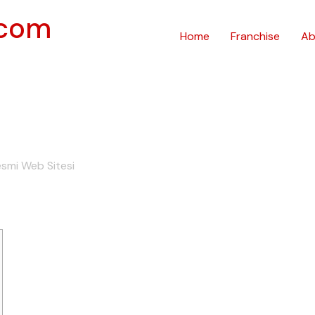
.com
Home
Franchise
Ab
o Türkiye’den Oyuncular
esmi Web Sitesi
ri Ve Online Casino Rew