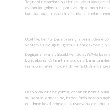
Taşınabilir cihazlara hızlı bir şekilde yüklediği
oyuncular geleneksel para ve kripto para birimler
kanallarından ulaşılabilir ve ihtiyacı olanlara an
24 Destek
Özellikle, her tür para birimi için belirli ödeme
yöntemleri olduğunu gördük. Para çekmek için bon
Değişen makara yükseklikleri dolay?s?yla kazanman
bulacaksınız. Orta alt alanda, canlı bahis oranla
resmi web sitesi moderndir ve farklı dillerde gere
Oyun Şovları
Oranlarda bir sınır yoktur, ancak ek bonus onlara 
sıkı kontrol etmese de, birden fazla hesabın açıl
cüzdanın kaydı empieza aktivasyonu olmadan kull