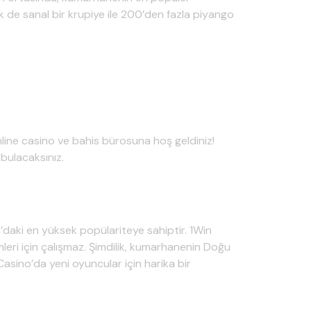
k de sanal bir krupiye ile 200’den fazla piyango
nline casino ve bahis bürosuna hoş geldiniz!
bulacaksınız.
r Miyim?
daki en yüksek popülariteye sahiptir. 1Win
ri için çalışmaz. Şimdilik, kumarhanenin Doğu
sino’da yeni oyuncular için harika bir