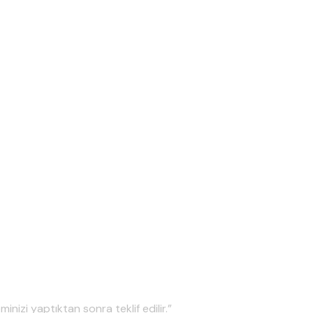
zi yaptıktan sonra teklif edilir.”