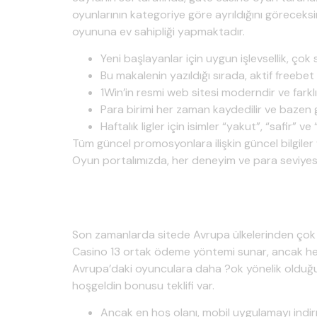
oyunlarının kategoriye göre ayrıldığını göreceks
oyununa ev sahipliği yapmaktadır.
Yeni başlayanlar için uygun işlevsellik, çok 
Bu makalenin yazıldığı sırada, aktif freebe
1Win’in resmi web sitesi moderndir ve farklı 
Para birimi her zaman kaydedilir ve bazen ger
Haftalık ligler için isimler “yakut”, “safir” ve
Tüm güncel promosyonlara ilişkin güncel bilgiler
Oyun portalımızda, her deneyim ve para seviyesi
Kumarhanede Oynayar
Son zamanlarda sitede Avrupa ülkelerinden çok 
Casino 13 ortak ödeme yöntemi sunar, ancak hep
Avrupa’daki oyunculara daha ?ok yönelik olduğun
hoşgeldin bonusu teklifi var.
Ancak en hoş olanı, mobil uygulamayı indi