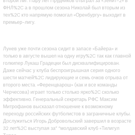
второй лиг. Пару лет Прудников отыграл за «Зенит-2» в
ФНЛ%2C а в прошлом сезона Николай был вторым из
тех%2C кто напрямую помогал «Оренбургу» выходит в
премьер-лигу.
Чемпионат России
Лунев уже почти сезона сидит в запасе «Байера» и
только в августе вышел на одну игру%2C так как главной
голкипер Лукаш Градецки был дисквалифицирован.
Даже сейчас у клуба беспроигрышная серия одного
шести матчей%2C лидирующие и семь очков отрыва от
второго места. «Ференцварош» (как и все команды
Черчесова) играет только столько ярко%2C сколько
эффективно. Генеральный секретарь РФС Максим
Митрофанов высказал отношение к возможному
переходу российских футболистов в заграничные клубы.
Дослужиться Игорь Добровольский завершил в возрасте
32 лет%2C выступая за” “молдавский клуб «Тилигул