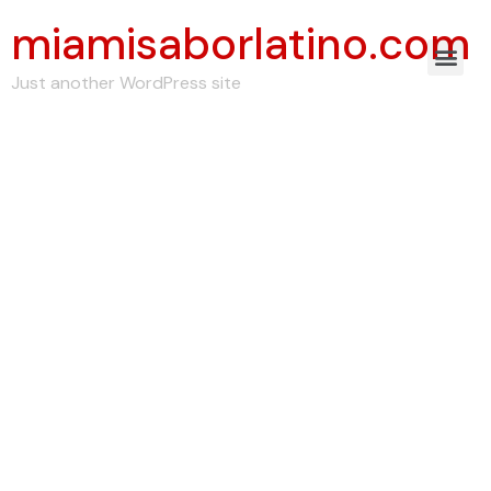
miamisaborlatino.com
Just another WordPress site
Русские Футболисты
же Европе%2C В
рубежом Клубах
Статистика%2C
Матчи%2C Лиги%2C
Голы%2C
Результаты%3B