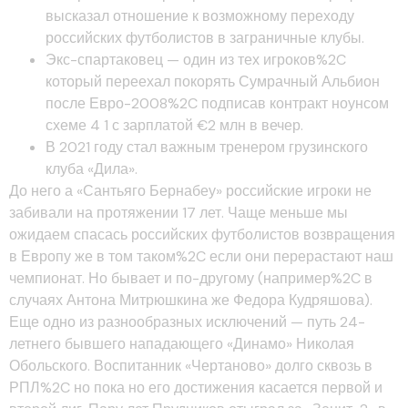
высказал отношение к возможному переходу
российских футболистов в заграничные клубы.
Экс-спартаковец — один из тех игроков%2C
который переехал покорять Сумрачный Альбион
после Евро-2008%2C подписав контракт ноунсом
схеме 4 1 с зарплатой €2 млн в вечер.
В 2021 году стал важным тренером грузинского
клуба «Дила».
До него а «Сантьяго Бернабеу» российские игроки не
забивали на протяжении 17 лет. Чаще меньше мы
ожидаем спасась российских футболистов возвращения
в Европу же в том таком%2C если они перерастают наш
чемпионат. Но бывает и по-другому (например%2C в
случаях Антона Митрюшкина же Федора Кудряшова).
Еще одно из разнообразных исключений — путь 24-
летнего бывшего нападающего «Динамо» Николая
Обольского. Воспитанник «Чертаново» долго сквозь в
РПЛ%2C но пока но его достижения касается первой и