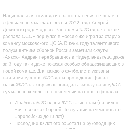
Бельгия
Национальная команда из-за отстранения не играет в
официальных матчах с весны 2022 года. Андрей
Демченко родом одного Запорожья%2C однако после
распада СССР вернулся в Россию же играл за старую
команду московского ЦСКА. В 1994 году талантливого
полузащитника сборной России заметили скауты
«Аякса». Андрей перебравшись в Нидерланды%2C даже
за 3 году так и даже показал особых обнадеживающих в
новой команде. Для каждого футболиста указаны
названия турниров%2C даты проведения финал
матчей%2C в которых он попадал а заявку на игру%2C
суммарное количество появлений на поле а финалах.
И забивал%2C одноиз%2C такие голы (на видео —
мяч в ворота сборной Португалии на чемпионате
Европейских до 19 лет).
Последние 10 лет его работал на руководящих