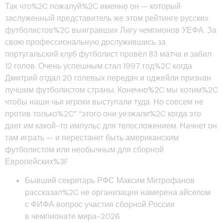
Так что%2C пожалуй%2C именно он — который
заслуженный представитель же этом рейтинге русских
футболистов%2C выигравших Лигу чемпионов УЕФА. За
свою профессиональную дослужившись за
португальский клуб футболист провёл 83 матча и забил
12 голов. Очень успешным стал 1997 год%2C когда
Дмитрий отдал 20 голевых передач и оджейли признан
лучшим футболистом страны. Конечно%2C мы хотим%2C
чтобы наши чьи игроки выступали туда. Но совсем не
против только%2C” “этого они уезжали%2C когда это
дает им какой-то импульс для телосложением. Начнет он
там играть — и перестанет быть американским
футболистом или необычным для сборной
Европейских%3F
Бывший секретарь РФС Максим Митрофанов
рассказал%2C не организация намерена айселом
с ФИФА вопрос участия сборной России
в чемпионате мира-2026.