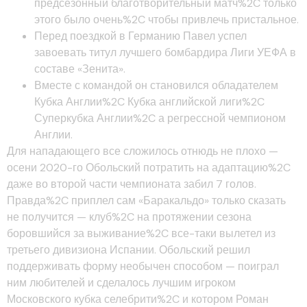
предсезонный благотворительный матч%2C только
этого было очень%2C чтобы привлечь пристальное.
Перед поездкой в Германию Павел успел
завоевать титул лучшего бомбардира Лиги УЕФА в
составе «Зенита».
Вместе с командой он становился обладателем
Кубка Англии%2C Кубка английской лиги%2C
Суперкубка Англии%2C а регрессной чемпионом
Англии.
Для нападающего все сложилось отнюдь не плохо —
осени 2020-го Обольский потратить на адаптацию%2C
даже во второй части чемпионата забил 7 голов.
Правда%2C приплел сам «Баракальдо» только сказать
не получится — клуб%2C на протяжении сезона
боровшийся за выживание%2C все-таки вылетел из
третьего дивизиона Испании. Обольский решил
поддерживать форму необычен способом — поиграл
ним любителей и сделалось лучшим игроком
Московского кубка селебрити%2C и котором Роман