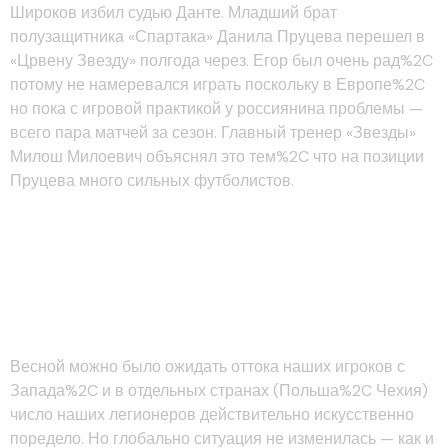
Широков избил судью Данте. Младший брат
полузащитника «Спартака» Данила Пруцева перешел в
«Црвену Звезду» полгода через. Егор был очень рад%2C
потому не намеревался играть поскольку в Европе%2C
но пока с игровой практикой у россиянина проблемы —
всего пара матчей за сезон. Главный тренер «Звезды»
Милош Милоевич объяснял это тем%2C что на позиции
Пруцева много сильных футболистов.
Митрофанов%3A «нет
исчерпывающего Аргумента
В Пользу этого%2C Чтобы
Уезжать В Заграничные Клубы»
Весной можно было ожидать оттока наших игроков с
Запада%2C и в отдельных странах (Польша%2C Чехия)
число наших легионеров действительно искусственно
поредело. Но глобально ситуация не изменилась — как и