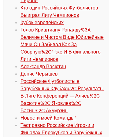
Европе
Кто один Российских Футболистов
Выиграл Лигу Чемпионов
Кубок европейских
Голов Криштиану Роналду%3A
Величие и Чистом Виде Юбилейные
Мячи Он Забивал Как За
Сборную%2C” “же И В финального
Лиги Чемпионов
Александр Васютин
Денис Черышев
Российские Футболисты в
Зарубежных Клубах%2C Результаты
В Лиге Конференций — Алиев%2C
Васютин%2C Яковлев%2C
Васин%2C Акмурзин
Новости моей Команды”
Тест равно Российские Игроки и
Финалах Еврокубков и Зарубежных