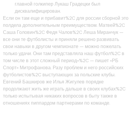
главной голкипер Лукаш Градецки был
дисквалифицирован.
Если он там еще и прибавит%2C для россии сборной это
полдела дополнительным преимуществом. Матвей%2C
Саша Головин%2C Федя Чалов%2C Леша Миранчук —
все они те футболисты и приняли решено развивать
свои навыки в другом чемпионате — можно пожелать
только удачи. Они там представляла наш футбол%2C в
том числе в этот сложный период»%2C — пишет «РБ
Спорт» Митрофанова. Разу проблем и него российских
футболистов%2C выступающих за польские клубы.
Евгений Башкиров же Илья Жигулев порядке
продолжают жить же играть дальше в своих клубах%2C
только испытывая никаких вопросов в быту также в
отношениях пиппардом партнерами по команде.
Роман Нойштедтер%2C 34
январе — «вестерло»%2C