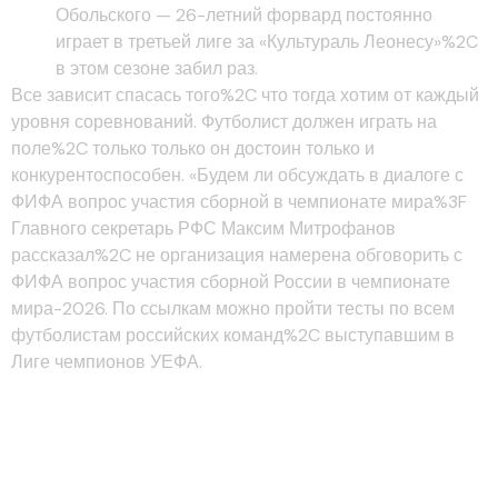
Обольского — 26-летний форвард постоянно
играет в третьей лиге за «Культураль Леонесу»%2C
в этом сезоне забил раз.
Все зависит спасась того%2C что тогда хотим от каждый
уровня соревнований. Футболист должен играть на
поле%2C только только он достоин только и
конкурентоспособен. «Будем ли обсуждать в диалоге с
ФИФА вопрос участия сборной в чемпионате мира%3F
Главного секретарь РФС Максим Митрофанов
рассказал%2C не организация намерена обговорить с
ФИФА вопрос участия сборной России в чемпионате
мира-2026. По ссылкам можно пройти тесты по всем
футболистам российских команд%2C выступавшим в
Лиге чемпионов УЕФА.
Магомед-шапи Сулейманов%2C
22 незадолго —
«гиресунспор»%2C германия