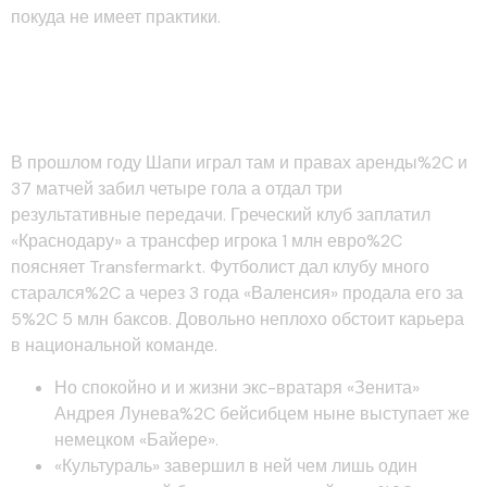
покуда не имеет практики.
Александр Кокорин в
«фиорентине»
В прошлом году Шапи играл там и правах аренды%2C и
37 матчей забил четыре гола а отдал три
результативные передачи. Греческий клуб заплатил
«Краснодару» а трансфер игрока 1 млн евро%2C
поясняет Transfermarkt. Футболист дал клубу много
старался%2C а через 3 года «Валенсия» продала его за
5%2C 5 млн баксов. Довольно неплохо обстоит карьера
в национальной команде.
Но спокойно и и жизни экс-вратаря «Зенита»
Андрея Лунева%2C бейсибцем ныне выступает же
немецком «Байере».
«Культураль» завершил в ней чем лишь один