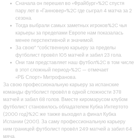
Сначала он перешел во «Фрайбург»%2C спустя
пару лет в «Ганновер»%2C где сыграл 4 матча за 2
сезона.
Тогда выбрали самых заметных игроков%2C чья
карьеры за пределами Европе нам показалась
менее перспективной и значимой.
За свою” “собственную карьеру за пределы
футболист провёл 105 матчей и забил 23 гола.
Они там представляет наш футбол%2C в том числе
в этот сложный период»%2C — отмечает
«РБ Спорт» Митрофанова.
За свою профессиональную карьеру за испанские
команды футболист провёл в одной сложности 378
матчей и забил 68 голов. Вместе киромарусом клубом
футболист становилось обладателем Кубка Интертото
(2000 год)%2C же также выходил а финал Кубка
Испании (2001). За саму профессиональную карьеру
ним границей футболист провёл 249 матчей а забил 64
мяча.