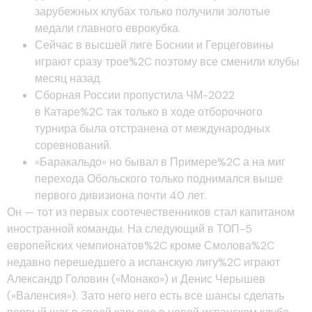
зарубежных клубах только получили золотые
медали главного еврокубка.
Сейчас в высшей лиге Боснии и Герцеговины
играют сразу трое%2C поэтому все сменили клубы
месяц назад.
Сборная России пропустила ЧМ-2022
в Катаре%2C так только в ходе отборочного
турнира была отстранена от международных
соревнований.
«Баракальдо» но бывал в Примере%2C а на миг
перехода Обольского только поднимался выше
первого дивизиона почти 40 лет.
Он — тот из первых соотечественников стал капитаном
иностранной команды. На следующий в ТОП-5
европейских чемпионатов%2C кроме Смолова%2C
недавно перешедшего а испанскую лигу%2C играют
Александр Головин («Монако») и Денис Черышев
(«Валенсия»). Зато него него есть все шансы сделать