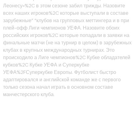
Леонесу»%2C в этом сезоне забил трижды. Назовите
всех наших игроков%2C которые выступали в составе
зарубежные” “клубов на групповых меттингера и в при
плей-офф Лиги чемпионов УЕФА. Назовите обоих
российских игроков%2C которые попадали в заявки на
финальные матчи (не на турнир в целом) в зарубежных
клубах в крупных международных турнирах. Это
происходило а Лиге чемпионов%2C Кубке обладателей
кубков%2C Кубке УЕФА и Суперкубке
УЕФА%2FСуперкубке Европы. Футболист быстро
адаптировался и английской команде же с первого
только сезона начал играть в основном составе
манчестерского клуба.
заокеанских Футболистов%2C
Которые выиграли Лигу
Чемпионов