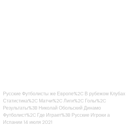
Николай Обольский
Динамо
Футболист%2C Где
Играет%3B Русские
Игроки а Испании 14
июля 202
Русские Футболисты же Европе%2C В рубежом Клубах
Статистика%2C Матчи%2C Лиги%2C Голы%2C
Результаты%3B Николай Обольский Динамо
Футболист%2C Где Играет%3B Русские Игроки а
Испании 14 июля 2021