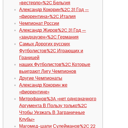
«вестерло»%2C Бельгия
Александр Кокорин%2C 31 Год —
«фиорентина»%2C Италия
Чемпионат России
Александр Жиров%2C 31 Год —
«зандхаузен»%2C Германия
Самых Дорогих русских
Футболистов%2C Играющих и
Границей
наших Футболистов%2C Которые
выиграют Лигу Чемпионов
Другие Чемпионаты
Александр Кокорин же
«фиорентине»
Митрофанов%3A «нет однозначного
Аргумента В Пользу только%2C
Чтобы Уезжать В Заграничные
Клубы»
Магомед-шапи Сулейманов%2C 22