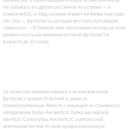
первый шаг в своей карьере в новой испанском клубе.
Не забывать и о других россиянах на острове — и
Алексеев%2C и Абдусаламов играют на Кипре еще пару
лет. Оба — футболисты ротации местного аутсайдера
«Акритаса». – В Первой лиге обязательно всегда на поле
должен играть как минимум который футболист в
возрасте до 23 назад.
“футболисты Из России в
Иностранных Клубах он
Полный Список
За свою собственную карьеру в испанском клубе
футболист провёл 111 матчей а забил 14
свежеотрубленные. Вместе с командой он становился
обладателем Кубка Англии%2C Кубка английской
лиги%2C Суперкубка Англии%2C а регрессной
чемпионом Англии. И свою профессиональную