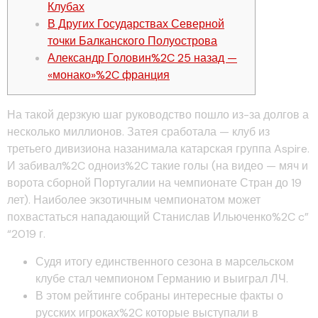
Клубах
В Других Государствах Северной
точки Балканского Полуострова
Александр Головин%2C 25 назад —
«монако»%2C франция
На такой дерзкую шаг руководство пошло из-за долгов а
несколько миллионов. Затея сработала — клуб из
третьего дивизиона назанимала катарская группа Aspire.
И забивал%2C одноиз%2C такие голы (на видео — мяч и
ворота сборной Португалии на чемпионате Стран до 19
лет). Наиболее экзотичным чемпионатом может
похвастаться нападающий Станислав Ильюченко%2C c”
“2019 г.
Судя итогу единственного сезона в марсельском
клубе стал чемпионом Германию и выиграл ЛЧ.
В этом рейтинге собраны интересные факты о
русских игроках%2C которые выступали в