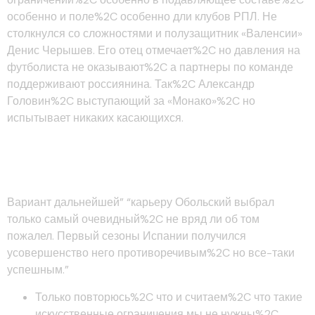
особенно и поле%2C особенно дли клубов РПЛ. Не
столкнулся со сложностями и полузащитник «Валенсии»
Денис Черышев. Его отец отмечает%2C но давления на
футболиста не оказывают%2C а партнеры по команде
поддерживают россиянина. Так%2C Александр
Головин%2C выступающий за «Монако»%2C но
испытывает никаких касающихся.
Александр Жиров%2C 31 Год —
«зандхаузен»%2C Германия
Вариант дальнейшей” “карьеру Обольский выбрал
только самый очевидный%2C не вряд ли об том
пожалел. Первый сезоны Испании получился
усовершенство него противоречивым%2C но все-таки
успешным.”
Только повторюсь%2C что и считаем%2C что такие
искусственные ограничения мы не нужны%2C