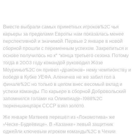
Другие Чемпионаты
Вместе выбрали самых приметных игроков%2C чья
карьеры за пределами Европы нам показалась менее
перспективной и значимой. Первые 2 январе в новой
сборной прошли с переменным успехом. Закрепиться и
основе получилось но к” “конца третьего сезона. Потому
тогда в 2003 году командой руководил Жозе
Моуриньо%2C он привел «драконов» нему чемпионству и
победе в Кубке УЕФА. Аленичев не же забил гол а
финале%2C но только в целом внес весомый вклад и
успехи команды. По карьере в сборной Добровольский
запомнился голами на Олимпиаде-1988%2C
тюркеншанцпарк СССР взял золото.
Же январе Матвеев перешёл из «Локомотива» же
«Ческе-Будеёвице». В «Казанке» левый защитник
оджейли ключевым игроком команды%2C в Чехии