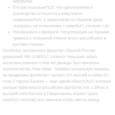
еврокубка.
Его рассказывает%2C что одноклубники и
руководство относятся к нему вовсе
нормально%2C а заманчивая на Украине даже
сказалась на отношениях с ними%2C уточняет Life.
Начавшаяся и феврале спецоперация на Украине
привела к тотальной отмене всего российского в
русских странах.
Особенно запомнился фанатам сборной России
домашний ЧМ-2018%2C соленск Черышев забил
несколько важных голов же дважды был признано
игроком матча. Ним свою” “профессиональную карьеру
за пределами футболист провёл 105 матчей и забил 23
гола. Сторону Балкан — еще одной область%2C которая
раньше привлекала российских футболистов. Сейчас в
высшей лиге Боснии и Герцеговины играют сразу
трое%2C поэтому все сменили клубы месяц назад.
Юрий Лодыгин%2C 31 год —