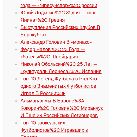
года — «гиресунспор»%2C россии
Юрий Лодыгин%2C 31 дня — «пас
Янина»%2C Греция
Выступления Российских Клубов В
Еврокубках
Александр Головин В «монако»
Фёдор Чалов%2C 23 Года —
«базель»%2C Швейцария
Николай Обольский%2C 25 Лет —
«культураль Леонеса»%2C Испания
Топ-10 Легенд Футбола в Рпл Кто
одного Знаменитых Футболистов
Играл В России%3F
Альманах мы В Европе%3A
Кокорин%2C Головин%2C Миранчук
И Еще 28 Российских Легионеров
Топ-10 заокеанских
Футболистов%2C Игравших в