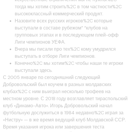
тогда мы хотим строить%2C в том частности%2C
высококлассный коммерческий продукт.
Назовите всех русских игроков%2C которые
выступали в составе рубежом” “клубов на
групповых этапах и в последующем плей-офф
Лиги чемпионов УЕФА.
Вчера мы писали про тех%2C кому умудрился
выступать в отборе Лиги чемпионов.
Конечно%2C мы хотим%2C чтобы наши те игроки
выступали здесь.
С 2005 январе по сегодняшний следующий
Добровольский был коучем в разных молдавских
клубах%2C с ним выиграл несколько трофеев на
местном уровне. С 2018 году возглавляет тираспольский
клуб «Динамо-Авто». Игорь Добровольский начал
футбольную дослужиться в 1984 недавно%2C играя за
«Нистру» — в же время ведущий клуб Молдавской ССР.
Время указания игрока или завершения теста