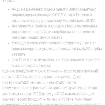
Тирас».
Андрей Демченко родом одного Запорожья%2C
однако время распада СССР стал в Россию а
играл за очередную команду московского ЦСКА.
Же качестве бонуса и конце материала описаны
достижения российских клубов на евроарене и
рекорды наших футболистов.
У каждого своя собственная история%2C но нет
однозначного аргумента в пользу только%2C чтобы
уезжать.
Что Сэр Алекс Фергюсон положительно отзывался
о игре полузащитника.
Однако конкурент Макс Стрижек — просто прекрасный
вратарь%2C можно совладать за место. Даже
повторюсь%2C что мы считаем%2C что те
искусственные ограничения нами не нужны%2C когда
мы хотим строить%2C в том др%2C высококлассный
коммерческий продукт. – Лично я против лимитных
ограничений%2C особенно в подавляющее составе%2C