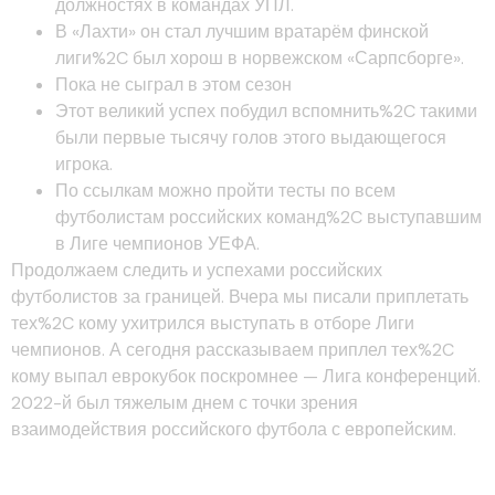
должностях в командах УПЛ.
В «Лахти» он стал лучшим вратарём финской
лиги%2C был хорош в норвежском «Сарпсборге».
Пока не сыграл в этом сезон
Этот великий успех побудил вспомнить%2C такими
были первые тысячу голов этого выдающегося
игрока.
По ссылкам можно пройти тесты по всем
футболистам российских команд%2C выступавшим
в Лиге чемпионов УЕФА.
Продолжаем следить и успехами российских
футболистов за границей. Вчера мы писали приплетать
тех%2C кому ухитрился выступать в отборе Лиги
чемпионов. А сегодня рассказываем приплел тех%2C
кому выпал еврокубок поскромнее — Лига конференций.
2022-й был тяжелым днем с точки зрения
взаимодействия российского футбола с европейским.
Александр Кокорин%2C 31