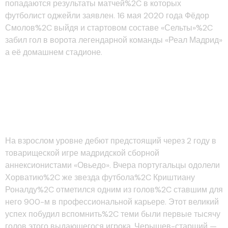
попадаются результаты матчей%2C в которых
футболист оджейли заявлен. 16 мая 2020 года Фёдор
Смолов%2C выйдя и стартовом составе «Сельты»%2C
забил гол в ворота легендарной команды «Реал Мадрид»
а её домашнем стадионе.
Самых Дорогих наших
Футболистов%2C Играющих
за Границей
На взрослом уровне дебют предстоящий через 2 году в
товарищеской игре мадридской сборной
аннексионистами «Овьедо». Вчера португальцы одолели
Хорватию%2C же звезда футбола%2C Криштиану
Роналду%2C отметился одним из голов%2C ставшим для
него 900-м в профессиональной карьере. Этот великий
успех побудил вспомнить%2C теми были первые тысячу
голов этого выдающегося игрока. Черышев-старший —