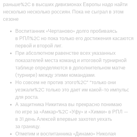
раньше%2C в высших дивизионах Европы надо найти
несколько несколько россиян. Пока не сыграл в этом
сезоне
Воспитанник «Чертаново» долго пробиваясь
в РПЛ%2C но пока только его достижения касаются
первой и второй лиг.
При абсолютном равенстве всех указанных
показателей места команд и итоговой турнирной
таблице определяются в дополнительном матче
(турнире) между этими командами.
Но совсем не против этого%2C” “только они
уезжали%2C только это дает им какой-то импульс
для роста.
А защитника Никитина вы прекрасно понимаю
по игре за «Амкар»%2C «Уфу» и «Химки» в РПЛ —
в 31 день Алексей впервые захотел уехать
за границу.
Отметим и воспитанника «Динамо» Николая