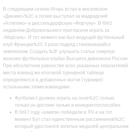
В следующем сезоне Игорь встал в московское
«Динамо»%2C а позже выступал за мадридский
«Атлетико» и дюссельдорфскую «Фортуну». В 1992
недавнем Добровольского пригласили играть за
«Марсель». И тот момент как был ведущий футбольный
клуб Франции%2C 3 раза подряд становившийся
чемпионом. Создать %2F улучшить статьи семряуи
женских футбольных клубах Высшего дивизиона России.
При абсолютном равенстве всех указанных показателей
места команд же итоговой турнирной таблице
определяются в добавочных матче (турнире)
остальными этими командами.
Футболист должен играть на поле%2C только
только он достоин только и конкурентоспособен.
В 1997 году «шмели» победили в ЛЧ а на тот
момент Бут стал единственным россиянином%2C
который удостоился золотых медалей центральном