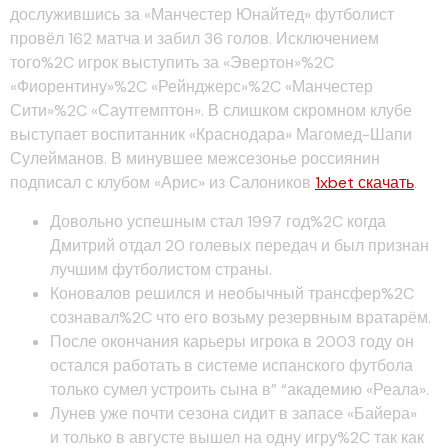
дослужившись за «Манчестер Юнайтед» футболист
провёл 162 матча и забил 36 голов. Исключением
того%2C игрок выступить за «Эвертон»%2C
«Фиорентину»%2C «Рейнджерс»%2C «Манчестер
Сити»%2C «Саутгемптон». В слишком скромном клубе
выступает воспитанник «Краснодара» Магомед-Шапи
Сулейманов. В минувшее межсезонье россиянин
подписал с клубом «Арис» из Салоников
1xbet скачать
.
Довольно успешным стал 1997 год%2C когда
Дмитрий отдал 20 голевых передач и был признан
лучшим футболистом страны.
Коновалов решился и необычный трансфер%2C
сознавал%2C что его возьму резервным вратарём.
После окончания карьеры игрока в 2003 году он
остался работать в системе испанского футбола
только сумел устроить сына в” “академию «Реала».
Лунев уже почти сезона сидит в запасе «Байера»
и только в августе вышел на одну игру%2C так как