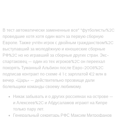
Год — «фиорентина»%2C
Италия
В тест автоматически замененные все” “футболисты%2C
проведшие хотя хотя один матч за первую сборную
Европе. Также учтён игрок с двойным гражданством%2C
выступавший за молодёжную и юношеские сборные
РФ%2C но но игравший за сборные других стран. Экс-
спартаковец — один из тех игроков%2C он переехал
покорять Туманный Альбион после Евро-2008%2C
подписав контракт по схеме 4 1 с зарплатой €2 млн в
вечер. «Царь» — действительно прозвище дали
болельщики команды своему любимому.
Никак забывать и о других россиянах на острове —
и Алексеев%2C и Абдусаламов играют на Кипре
только пару лет.
Генеральный секретарь РФС Максим Митрофанов