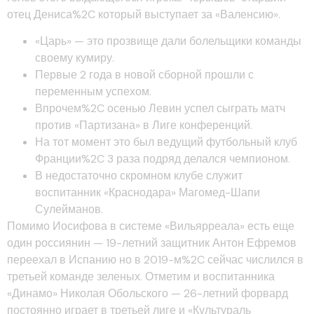
отец Дениса%2C который выступает за «Валенсию».
«Царь» — это прозвище дали болельщики команды
своему кумиру.
Первые 2 года в новой сборной прошли с
переменным успехом.
Впрочем%2C осенью Левин успел сыграть матч
против «Партизана» в Лиге конференций.
На тот момент это был ведущий футбольный клуб
Франции%2C 3 раза подряд делался чемпионом.
В недостаточно скромном клубе служит
воспитанник «Краснодара» Магомед-Шапи
Сулейманов.
Помимо Иосифова в системе «Вильярреала» есть еще
один россиянин — 19-летний защитник Антон Ефремов
переехал в Испанию но в 2019-м%2C сейчас числился в
третьей команде зеленых. Отметим и воспитанника
«Динамо» Николая Обольского — 26-летний форвард
постоянно играет в третьей лиге и «Культураль