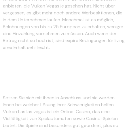
anbieten, die Vulkan Vegas je gesehen hat. Nicht über
vergessen, es gibt mehr noch andere Werbeaktionen, die
in dem Unternehmen laufen. Manchmal ist es möglich,
Belohnungen von bis zu 25 European zu erhalten, weniger
eine Einzahlung vornehmen zu müssen. Auch wenn der
Betrag nicht so hoch ist, sind expire Bedingungen für living
area Erhalt sehr leicht.
Sichern Sie Sich Einen Vulkan
Vegas Promo Code 2024
Bestandskunden
Setzen Sie sich mit ihnen in Anschluss und sie werden
Ihnen bei welcher Lösung Ihrer Schwierigkeiten helfen.
Vulkan Las las vegas ist ein Online-Casino, das eine
Vielfältigkeit von Spielautomaten sowie Casino-Spielen
bietet. Die Spiele sind besonders gut geordnet, plus so