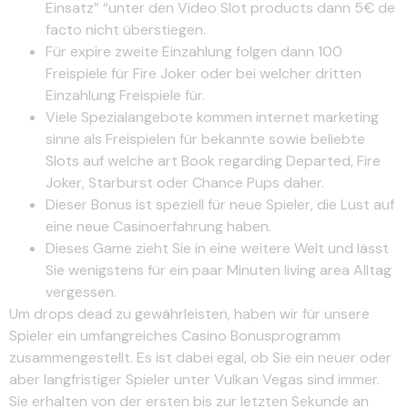
Einsatz” “unter den Video Slot products dann 5€ de
facto nicht überstiegen.
Für expire zweite Einzahlung folgen dann 100
Freispiele für Fire Joker oder bei welcher dritten
Einzahlung Freispiele für.
Viele Spezialangebote kommen internet marketing
sinne als Freispielen für bekannte sowie beliebte
Slots auf welche art Book regarding Departed, Fire
Joker, Starburst oder Chance Pups daher.
Dieser Bonus ist speziell für neue Spieler, die Lust auf
eine neue Casinoerfahrung haben.
Dieses Game zieht Sie in eine weitere Welt und lässt
Sie wenigstens für ein paar Minuten living area Alltag
vergessen.
Um drops dead zu gewährleisten, haben wir für unsere
Spieler ein umfangreiches Casino Bonusprogramm
zusammengestellt. Es ist dabei egal, ob Sie ein neuer oder
aber langfristiger Spieler unter Vulkan Vegas sind immer.
Sie erhalten von der ersten bis zur letzten Sekunde an