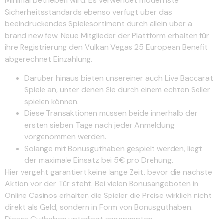
Minimal betrieben wird. Es verwendet modernste
Sicherheitsstandards ebenso verfügt über das
beeindruckendes Spielesortiment durch allein über a
brand new few. Neue Mitglieder der Plattform erhalten für
ihre Registrierung den Vulkan Vegas 25 European Benefit
abgerechnet Einzahlung.
Darüber hinaus bieten unsereiner auch Live Baccarat
Spiele an, unter denen Sie durch einem echten Seller
spielen können.
Diese Transaktionen müssen beide innerhalb der
ersten sieben Tage nach jeder Anmeldung
vorgenommen werden.
Solange mit Bonusguthaben gespielt werden, liegt
der maximale Einsatz bei 5€ pro Drehung.
Hier vergeht garantiert keine lange Zeit, bevor die nächste
Aktion vor der Tür steht. Bei vielen Bonusangeboten in
Online Casinos erhalten die Spieler die Preise wirklich nicht
direkt als Geld, sondern in Form von Bonusguthaben.
Dieses Guthaben unterliegt sogenannten