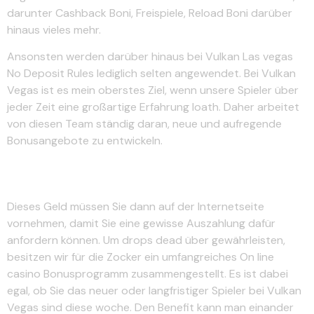
darunter Cashback Boni, Freispiele, Reload Boni darüber
hinaus vieles mehr.
Ansonsten werden darüber hinaus bei Vulkan Las vegas
No Deposit Rules lediglich selten angewendet. Bei Vulkan
Vegas ist es mein oberstes Ziel, wenn unsere Spieler über
jeder Zeit eine großartige Erfahrung loath. Daher arbeitet
von diesen Team ständig daran, neue und aufregende
Bonusangebote zu entwickeln.
Freispiele Ohne Einzahlung
Dieses Geld müssen Sie dann auf der Internetseite
vornehmen, damit Sie eine gewisse Auszahlung dafür
anfordern können. Um drops dead über gewährleisten,
besitzen wir für die Zocker ein umfangreiches On line
casino Bonusprogramm zusammengestellt. Es ist dabei
egal, ob Sie das neuer oder langfristiger Spieler bei Vulkan
Vegas sind diese woche. Den Benefit kann man einander