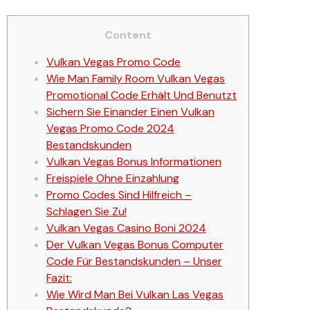
Content
Vulkan Vegas Promo Code
Wie Man Family Room Vulkan Vegas
Promotional Code Erhält Und Benutzt
Sichern Sie Einander Einen Vulkan
Vegas Promo Code 2024
Bestandskunden
Vulkan Vegas Bonus Informationen
Freispiele Ohne Einzahlung
Promo Codes Sind Hilfreich –
Schlagen Sie Zu!
Vulkan Vegas Casino Boni 2024
Der Vulkan Vegas Bonus Computer
Code Für Bestandskunden – Unser
Fazit:
Wie Wird Man Bei Vulkan Las Vegas