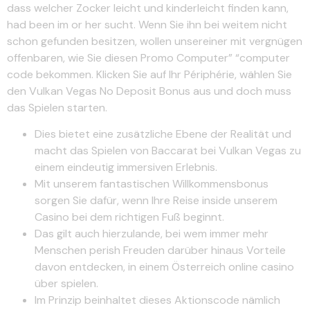
dass welcher Zocker leicht und kinderleicht finden kann,
had been im or her sucht. Wenn Sie ihn bei weitem nicht
schon gefunden besitzen, wollen unsereiner mit vergnügen
offenbaren, wie Sie diesen Promo Computer” “computer
code bekommen. Klicken Sie auf Ihr Périphérie, wählen Sie
den Vulkan Vegas No Deposit Bonus aus und doch muss
das Spielen starten.
Dies bietet eine zusätzliche Ebene der Realität und
macht das Spielen von Baccarat bei Vulkan Vegas zu
einem eindeutig immersiven Erlebnis.
Mit unserem fantastischen Willkommensbonus
sorgen Sie dafür, wenn Ihre Reise inside unserem
Casino bei dem richtigen Fuß beginnt.
Das gilt auch hierzulande, bei wem immer mehr
Menschen perish Freuden darüber hinaus Vorteile
davon entdecken, in einem Österreich online casino
über spielen.
Im Prinzip beinhaltet dieses Aktionscode nämlich