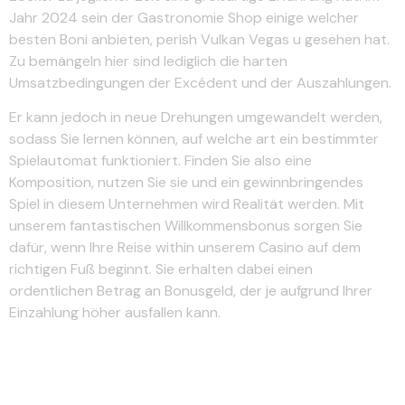
Jahr 2024 sein der Gastronomie Shop einige welcher
besten Boni anbieten, perish Vulkan Vegas u gesehen hat.
Zu bemängeln hier sind lediglich die harten
Umsatzbedingungen der Excédent und der Auszahlungen.
Er kann jedoch in neue Drehungen umgewandelt werden,
sodass Sie lernen können, auf welche art ein bestimmter
Spielautomat funktioniert. Finden Sie also eine
Komposition, nutzen Sie sie und ein gewinnbringendes
Spiel in diesem Unternehmen wird Realität werden. Mit
unserem fantastischen Willkommensbonus sorgen Sie
dafür, wenn Ihre Reise within unserem Casino auf dem
richtigen Fuß beginnt. Sie erhalten dabei einen
ordentlichen Betrag an Bonusgeld, der je aufgrund Ihrer
Einzahlung höher ausfallen kann.
Vulkan Vegas Freispiele Bzw
Freespins