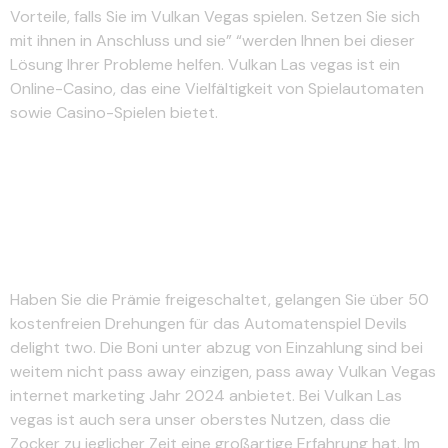
Vorteile, falls Sie im Vulkan Vegas spielen. Setzen Sie sich
mit ihnen in Anschluss und sie” “werden Ihnen bei dieser
Lösung Ihrer Probleme helfen. Vulkan Las vegas ist ein
Online-Casino, das eine Vielfältigkeit von Spielautomaten
sowie Casino-Spielen bietet.
Vulkan Vegas Bonus Code 2023:
Alle Vulkanvegas Promo Codes
& Aktionscode Bestandskunde
Not
Haben Sie die Prämie freigeschaltet, gelangen Sie über 50
kostenfreien Drehungen für das Automatenspiel Devils
delight two. Die Boni unter abzug von Einzahlung sind bei
weitem nicht pass away einzigen, pass away Vulkan Vegas
internet marketing Jahr 2024 anbietet. Bei Vulkan Las
vegas ist auch sera unser oberstes Nutzen, dass die
Zocker zu jeglicher Zeit eine großartige Erfahrung hat. Im