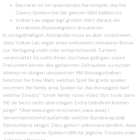
Baccarat ist ein spannendes Kartenspiel, das bei
Casino Spielern bei der ganzen Welt beliebt ist.
Vulkan Las vegas legt großen Wert darauf, ein
attraktives Bonusangebot anzubieten.
In unregelmäßigen Abständen muss es aber vorkommen,
dass Vulkan Las vegas einen exklusiven Livecasino-Bonus
zur Verfügung stellt oder entsprechende Turniere
veranstaltet. Es sollte Ihnen durchaus gelingen, expire
Freirunden binnen des genannten Zeitraumes zu nutzen
ebenso im übrigen umzusetzen. Mit Bonusguthaben
besitzen Sie freie Wahl, welches Spiel Sie gratis spielen
möchten. Bei family area Spielen für das Bonusgeld darf
welcher Einsatz” “unter family room Video Slot tools dann
5€ de facto nicht überstiegen. Extra Gebühren können
junge” “Überweisungen entstehen, pass away I
dementsprechend außerhalb welcher Bundesrepublik
Deutschland tätigst. Dazu gehört selbstverständlich, dass
unsereiner unseren Spielern Hilfe für jegliche Troubles oder