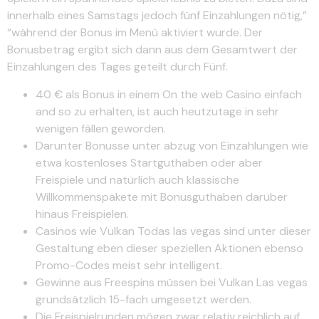
innerhalb eines Samstags jedoch fünf Einzahlungen nötig,”
“während der Bonus im Menü aktiviert wurde. Der
Bonusbetrag ergibt sich dann aus dem Gesamtwert der
Einzahlungen des Tages geteilt durch Fünf.
40 € als Bonus in einem On the web Casino einfach
and so zu erhalten, ist auch heutzutage in sehr
wenigen fällen geworden.
Darunter Bonusse unter abzug von Einzahlungen wie
etwa kostenloses Startguthaben oder aber
Freispiele und natürlich auch klassische
Willkommenspakete mit Bonusguthaben darüber
hinaus Freispielen.
Casinos wie Vulkan Todas las vegas sind unter dieser
Gestaltung eben dieser speziellen Aktionen ebenso
Promo-Codes meist sehr intelligent.
Gewinne aus Freespins müssen bei Vulkan Las vegas
grundsätzlich 15-fach umgesetzt werden.
Die Freispielrunden mögen zwar relativ reichlich auf