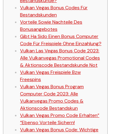
Bestandskunde?
Vulkan Vegas Bonus Codes Für
Bestandskunden
Vorteile Sowie Nachteile Des
Bonusangebotes
Gibt Ha Sido Einen Bonus Computer
Code Für Freispiele Ohne Einzahlung?
Vulkan Las Vegas Bonus Code 2023:
Alle Vulkanvegas Promotional Codes
& Aktionscode Bestandskunde Not
Vulkan Vegas Freispiele Bzw
Freespins
Vulkan Vegas Bonus Program
Computer Code 2023: Alle
Vulkanvegas Promo Codes &
Aktionscode Bestandskun
Vulkan Vegas Promo Code Erhalten”
“Ebenso Vorteile Sichern!
Vulkan Vegas Bonus Code: Wichtige