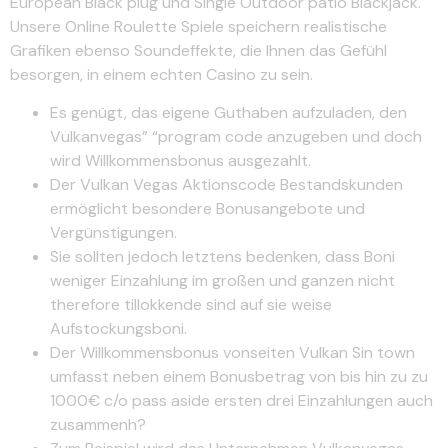
European Black plug und Single Outdoor patio Blackjack.
Unsere Online Roulette Spiele speichern realistische
Grafiken ebenso Soundeffekte, die Ihnen das Gefühl
besorgen, in einem echten Casino zu sein.
Es genügt, das eigene Guthaben aufzuladen, den
Vulkanvegas” “program code anzugeben und doch
wird Willkommensbonus ausgezahlt.
Der Vulkan Vegas Aktionscode Bestandskunden
ermöglicht besondere Bonusangebote und
Vergünstigungen.
Sie sollten jedoch letztens bedenken, dass Boni
weniger Einzahlung im großen und ganzen nicht
therefore tillokkende sind auf sie weise
Aufstockungsboni.
Der Willkommensbonus vonseiten Vulkan Sin town
umfasst neben einem Bonusbetrag von bis hin zu zu
1000€ c/o pass aside ersten drei Einzahlungen auch
zusammenh?