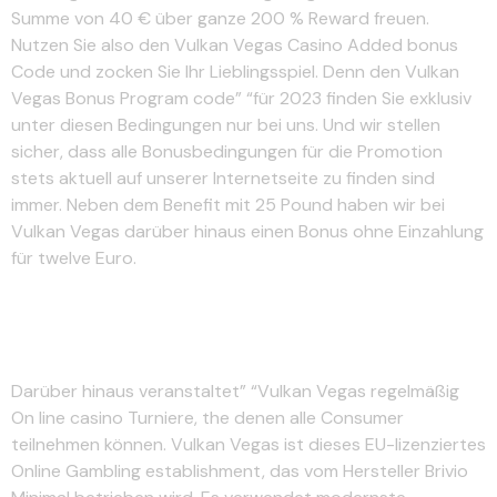
Summe von 40 € über ganze 200 % Reward freuen.
Nutzen Sie also den Vulkan Vegas Casino Added bonus
Code und zocken Sie Ihr Lieblingsspiel. Denn den Vulkan
Vegas Bonus Program code” “für 2023 finden Sie exklusiv
unter diesen Bedingungen nur bei uns. Und wir stellen
sicher, dass alle Bonusbedingungen für die Promotion
stets aktuell auf unserer Internetseite zu finden sind
immer. Neben dem Benefit mit 25 Pound haben wir bei
Vulkan Vegas darüber hinaus einen Bonus ohne Einzahlung
für twelve Euro.
Wie Wird Man Bei Vulkan Vegas
Bestandskunde?
Darüber hinaus veranstaltet” “Vulkan Vegas regelmäßig
On line casino Turniere, the denen alle Consumer
teilnehmen können. Vulkan Vegas ist dieses EU-lizenziertes
Online Gambling establishment, das vom Hersteller Brivio