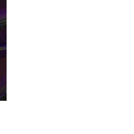
o B7 in Nederland