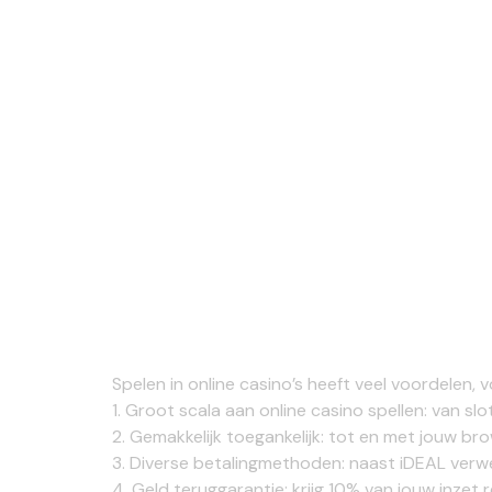
De Voordelen van O
Nederland
Spelen in online casino’s heeft veel voordelen, 
1. Groot scala aan online casino spellen: van sl
2. Gemakkelijk toegankelijk: tot en met jouw bro
3. Diverse betalingmethoden: naast iDEAL verw
4. Geld teruggarantie: krijg 10% van jouw inzet re