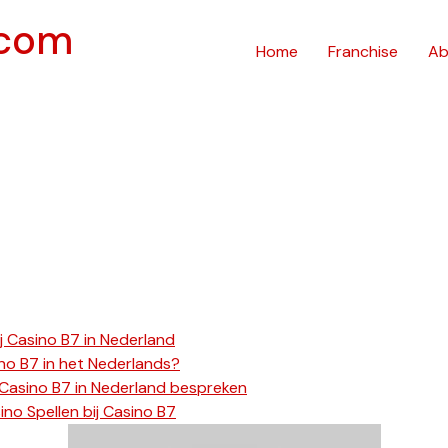
.com
Home
Franchise
Ab
o spellen bij Casino B7 
 van gokken in Nederla
j Casino B7 in Nederland
ino B7 in het Nederlands?
 Casino B7 in Nederland bespreken
ino Spellen bij Casino B7