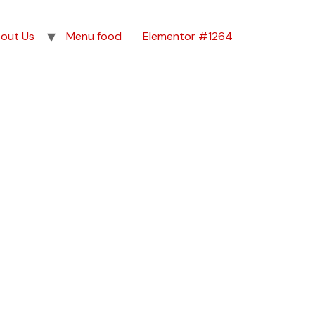
out Us
Menu food
Elementor #1264
en geniet van de
nd