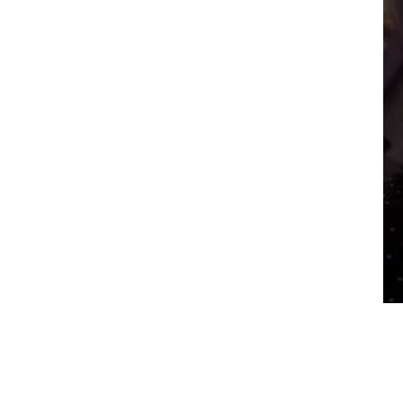
De spannendste Onlin
bespreken