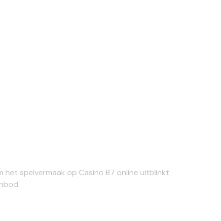
j Casino B7 in
om het spelvermaak op Casino B7 online uitblinkt:
anbod.