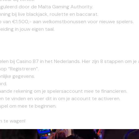
eguleerd door de Malta Gaming Authority.
ing bij live blackjack, roulette en baccarat.
op van €1.500,- aan welkomstbonussen voor nieuwe spelers.
iding in jouw eigen taal.
Casino Spellen bij Casino 
elen bij Casino B7 in het Nederlands. Hier zijn 8 stappen om j
nop “Registreren”.
onlijke gegevens.
rd.
aande rekening om je spelersaccount mee te financieren.
n te vinden en voer dit in om je account te activeren.
 spel om mee te beginnen.
in te wagen!