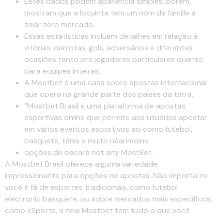
Estes dados podem apariencia simples, porém,
mostram que a locuinta tem um nom de famille a
zelar zero mercado.
Essas estatísticas incluem detalhes em relação à
vitórias, derrotas, gols, adversários e diferentes
ocasiões tanto pra jogadores particulares quanto
para equipes inteiras.
A Mostbet é uma casa sobre apostas internacional
que opera na grande parte dos países da terra.
“Mostbet Brasil é uma plataforma de apostas
esportivas online que permite aos usuários apostar
em vários eventos esportivos asi como futebol,
basquete, tênis e muito néanmoins.
opções de bacará not any MostBet.
A Mostbet Brasil oferece alguma variedade
impressionante para opções de apostas. Não importa ze
você é fã de esportes tradicionais, como futebol
electronic basquete, ou sobre mercados mais específicos,
como eSports, a new Mostbet tem tudo o que você