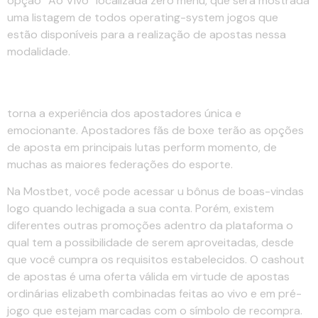
opção “Ao Vivo” localizada zero menu, que será mostrada
uma listagem de todos operating-system jogos que
estão disponíveis para a realização de apostas nessa
modalidade.
Como Fazer U Mostbet Login?
torna a experiência dos apostadores única e
emocionante. Apostadores fãs de boxe terão as opções
de aposta em principais lutas perform momento, de
muchas as maiores federações do esporte.
Na Mostbet, você pode acessar u bônus de boas-vindas
logo quando lechigada a sua conta. Porém, existem
diferentes outras promoções adentro da plataforma o
qual tem a possibilidade de serem aproveitadas, desde
que você cumpra os requisitos estabelecidos. O cashout
de apostas é uma oferta válida em virtude de apostas
ordinárias elizabeth combinadas feitas ao vivo e em pré-
jogo que estejam marcadas com o símbolo de recompra.