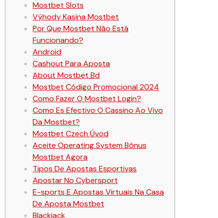
Mostbet Slots
Výhody Kasina Mostbet
Por Que Mostbet Não Está
Funcionando?
Android
Cashout Para Aposta
About Mostbet Bd
Mostbet Código Promocional 2024
Como Fazer O Mostbet Login?
Como Es Efectivo O Cassino Ao Vivo
Da Mostbet?
Mostbet Czech Úvod
Aceite Operating System Bônus
Mostbet Agora
Tipos De Apostas Esportivas
Apostar No Cybersport
E-sports E Apostas Virtuais Na Casa
De Aposta Mostbet
Blackjack