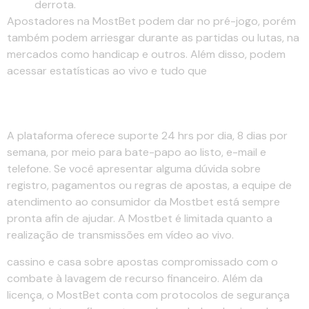
derrota.
Apostadores na MostBet podem dar no pré-jogo, porém
também podem arriesgar durante as partidas ou lutas, na
mercados como handicap e outros. Além disso, podem
acessar estatísticas ao vivo e tudo que
About Mostbet Bd
A plataforma oferece suporte 24 hrs por dia, 8 dias por
semana, por meio para bate-papo ao listo, e-mail e
telefone. Se você apresentar alguma dúvida sobre
registro, pagamentos ou regras de apostas, a equipe de
atendimento ao consumidor da Mostbet está sempre
pronta afin de ajudar. A Mostbet é limitada quanto a
realização de transmissões em vídeo ao vivo.
cassino e casa sobre apostas compromissado com o
combate à lavagem de recurso financeiro. Além da
licença, o MostBet conta com protocolos de segurança