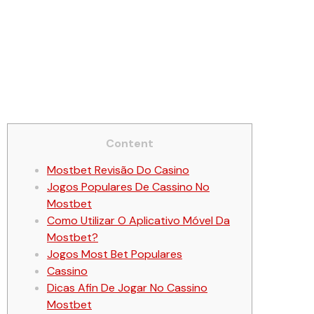
Oficial No Brasil
Comprar Bônus 1600
R$ Entar
Content
Mostbet Revisão Do Casino
Jogos Populares De Cassino No
Mostbet
Como Utilizar O Aplicativo Móvel Da
Mostbet?
Jogos Most Bet Populares
Cassino
Dicas Afin De Jogar No Cassino
Mostbet