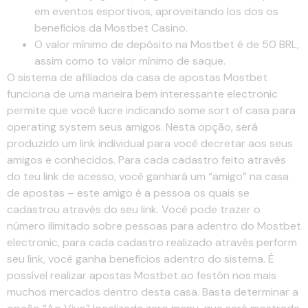
em eventos esportivos, aproveitando los dos os
benefícios da Mostbet Casino.
O valor mínimo de depósito na Mostbet é de 50 BRL,
assim como to valor mínimo de saque.
O sistema de afiliados da casa de apostas Mostbet
funciona de uma maneira bem interessante electronic
permite que você lucre indicando some sort of casa para
operating system seus amigos. Nesta opção, será
produzido um link individual para você decretar aos seus
amigos e conhecidos. Para cada cadastro feito através
do teu link de acesso, você ganhará um “amigo” na casa
de apostas – este amigo é a pessoa os quais se
cadastrou através do seu link. Você pode trazer o
número ilimitado sobre pessoas para adentro do Mostbet
electronic, para cada cadastro realizado através perform
seu link, você ganha benefícios adentro do sistema. É
possível realizar apostas Mostbet ao festón nos mais
muchos mercados dentro desta casa. Basta determinar a