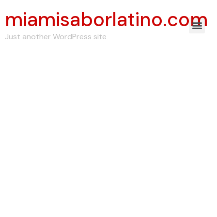
miamisaborlatino.com
Just another WordPress site
Mostbet Cz Casino
Oficiální Stránky
Přihlášení A New
Sázky Online”
Mostbet Apostas
Desportivas E On Line
Casino Online Site