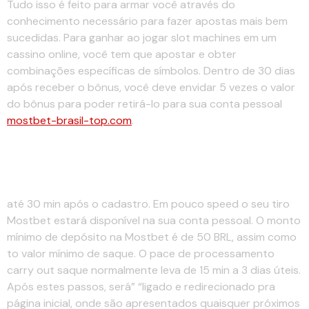
Tudo isso é feito para armar você através do
conhecimento necessário para fazer apostas mais bem
sucedidas. Para ganhar ao jogar slot machines em um
cassino online, você tem que apostar e obter
combinações específicas de símbolos. Dentro de 30 dias
após receber o bônus, você deve envidar 5 vezes o valor
do bônus para poder retirá-lo para sua conta pessoal
mostbet-brasil-top.com
.
Jogos Populares Para Cassino
No Mostbet
até 30 min após o cadastro. Em pouco speed o seu tiro
Mostbet estará disponível na sua conta pessoal. O monto
mínimo de depósito na Mostbet é de 50 BRL, assim como
to valor mínimo de saque. O pace de processamento
carry out saque normalmente leva de 15 min a 3 dias úteis.
Após estes passos, será” “ligado e redirecionado pra
página inicial, onde são apresentados quaisquer próximos