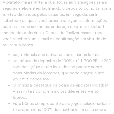
A plataforma garante la cual todas as transações sejam
seguras e eficientes, facilitando u depósito como também
a retiro de fundos pelos usuários. Em seguida, será
solicitado os quais você preencha algumas informações
básicas, lo que seu nome, endereço de e-mail elizabeth
moeda de preferência. Depois de finalizar essas etapas,
você receberá um e-mail de confirmação em virtude de
ativar sua conta.
caça-níqueis que cativaram os usuários locais.
Um bônus de depósito de 100% até 1. 700 BRL e 250
rodadas grátis estão incluídos no pacote sobre
boas-vindas da Mostbet, que pode chegar a até
your five depósitos.
O principal destaque da odaie de apostas Mostbet
– assim tais como em muitas diferentes – é to
futebol.
Este bônus comprobante para jogos selecionados e
te proporciona 100% de cashback em caso sobre