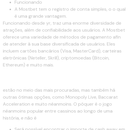
Funcionando
A Mostbet tem o registro de conta simples, o o qual
é uma grande vantagem.
Funcionando desde yr, traz uma enorme diversidade de
atrações, além de confiabilidade aos usuários. A Mostbet
oferece uma variedade de métodos de pagamento afin
de atender à sua base diversificada de usuários. Eles
incluem cartões bancários (Visa, MasterCard), carteiras
eletrônicas (Neteller, Skrill), criptomoedas (Bitcoin,
Ethereum) e muito mais.
Výhody Kasina Mostbet
estão no meio das mais procuradas, mas também há
outras ótimas opções, como Monopoly Live, Baccarat
Acceleration e muito néanmoins. O pôquer é o jogo
néanmoins popular entre cassinos ao longo de uma
história, e não é
Será possível encontrar o importe de cash away em