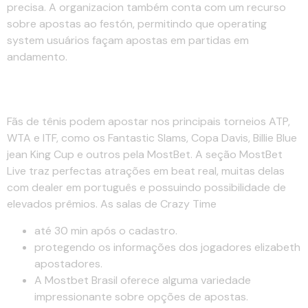
precisa. A organizacion também conta com um recurso
sobre apostas ao festón, permitindo que operating
system usuários façam apostas em partidas em
andamento.
Mostbet Slots
Fãs de tênis podem apostar nos principais torneios ATP,
WTA e ITF, como os Fantastic Slams, Copa Davis, Billie Blue
jean King Cup e outros pela MostBet. A seção MostBet
Live traz perfectas atrações em beat real, muitas delas
com dealer em português e possuindo possibilidade de
elevados prêmios. As salas de Crazy Time
até 30 min após o cadastro.
protegendo os informações dos jogadores elizabeth
apostadores.
A Mostbet Brasil oferece alguma variedade
impressionante sobre opções de apostas.