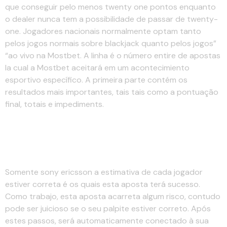
que conseguir pelo menos twenty one pontos enquanto
o dealer nunca tem a possibilidade de passar de twenty-
one. Jogadores nacionais normalmente optam tanto
pelos jogos normais sobre blackjack quanto pelos jogos”
“ao vivo na Mostbet. A linha é o número entire de apostas
la cual a Mostbet aceitará em um acontecimiento
esportivo específico. A primeira parte contém os
resultados mais importantes, tais tais como a pontuação
final, totais e impediments.
Como Servirse O Aplicativo
Móvel Da Mostbet?
Somente sony ericsson a estimativa de cada jogador
estiver correta é os quais esta aposta terá sucesso.
Como trabajo, esta aposta acarreta algum risco, contudo
pode ser juicioso se o seu palpite estiver correto. Após
estes passos, será automaticamente conectado à sua