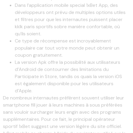
Dans l’application mobile special 1xBet App, des
développeurs ont prévu de multiples options utiles
et filtres pour que les internautes puissent placer
kklk paris sportifs sobre manière confortable, où
qu’ils soient.
Ce type de récompense est incroyablement
populaire car tout votre monde peut obtenir un
coupon gratuitement.
La version Apk offre la possibilité aux utilisateurs
d’Android de contourner des limitations du
Participate in Store, tandis os quais la version iOS
est également disponible pour les utilisateurs
d’Apple.
De nombreux internautes préfèrent souvent utiliser leur
smartphone fill jouer à leurs machines à sous préférées
sans vouloir surcharger leurs engin avec des programs
supplémentaires. Pour ce fait, le principal opérateur
sportif 1xBet suggest une version légère du site officiel.