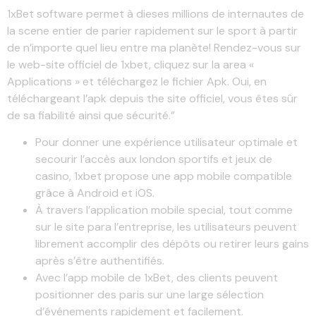
1xBet software permet à dieses millions de internautes de
la scene entier de parier rapidement sur le sport à partir
de n’importe quel lieu entre ma planète! Rendez-vous sur
le web-site officiel de 1xbet, cliquez sur la area «
Applications » et téléchargez le fichier Apk. Oui, en
téléchargeant l’apk depuis the site officiel, vous êtes sûr
de sa fiabilité ainsi que sécurité.”
Pour donner une expérience utilisateur optimale et
secourir l’accès aux london sportifs et jeux de
casino, 1xbet propose une app mobile compatible
grâce à Android et iOS.
À travers l’application mobile special, tout comme
sur le site para l’entreprise, les utilisateurs peuvent
librement accomplir des dépôts ou retirer leurs gains
après s’être authentifiés.
Avec l’app mobile de 1xBet, des clients peuvent
positionner des paris sur une large sélection
d’événements rapidement et facilement.