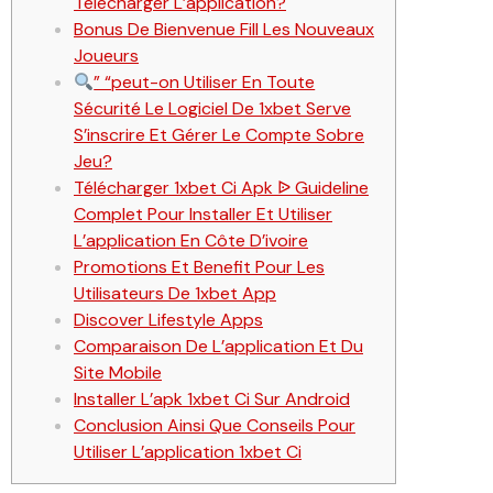
Télécharger L’application?
Bonus De Bienvenue Fill Les Nouveaux
Joueurs
” “peut-on Utiliser En Toute
Sécurité Le Logiciel De 1xbet Serve
S’inscrire Et Gérer Le Compte Sobre
Jeu?
Télécharger 1xbet Ci Apk ᐉ Guideline
Complet Pour Installer Et Utiliser
L’application En Côte D’ivoire
Promotions Et Benefit Pour Les
Utilisateurs De 1xbet App
Discover Lifestyle Apps
Comparaison De L’application Et Du
Site Mobile
Installer L’apk 1xbet Ci Sur Android
Conclusion Ainsi Que Conseils Pour
Utiliser L’application 1xbet Ci