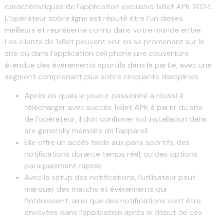
caractéristiques de l’application exclusive 1xBet APK 2024.
L’opérateur sobre ligne est réputé être l’un dieses
meilleurs et représente connu dans votre monde entier.
Les clients de 1xBet peuvent voir en se promenant sur le
site ou dans l’application cell phone une couverture
étendue des événements sportifs dans le partie, avec une
segment comprenant plus sobre cinquante disciplines.
Après os quais le joueur passionné a réussi à
télécharger avec succès 1xBet APK à partir du site
de l’opérateur, il doit confirmer kid installation dans
are generally mémoire de l’appareil.
Elle offre un accès facile aux paris sportifs, des
notifications durante temps réel, ou des options
para paiement rapide.
Avec la setup des notifications, l’utilisateur peut
marquer des matchs et événements qui
l’intéressent, ainsi que des notifications vont être
envoyées dans l’application après le début de ces