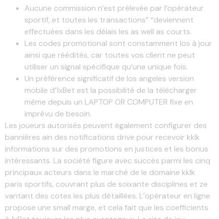
Aucune commission n’est prélevée par l’opérateur
sportif, et toutes les transactions” “deviennent
effectuées dans les délais les as well as courts.
Les codes promotional sont constamment los à jour
ainsi que réédités, car toutes vos client ne peut
utiliser un signal spécifique qu’une unique fois.
Un préférence significatif de los angeles version
mobile d’1xBet est la possibilité de la télécharger
même depuis un LAPTOP OR COMPUTER fixe en
imprévu de besoin.
Les joueurs autorisés peuvent également configurer des
bannières ain des notifications drive pour recevoir kklk
informations sur des promotions en justices et les bonus
intéressants. La société figure avec succès parmi les cinq
principaux acteurs dans le marché de le domaine kklk
paris sportifs, couvrant plus de soixante disciplines et ze
vantant des cotes les plus détaillées. L’opérateur en ligne
propose une small marge, et cela fait que les coefficients