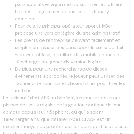
paris sportifs et algun casino sur internet, offrant
l’un des programmes bonus les additionally
complets.
Pour cela, le principal opérateur sportif 1xBet
propose une version légère du site administratif.
Les clients de l’entreprise peuvent facilement et
simplement placer des paris sportifs sur le portail
web web officiel, et utiliser des mobile phones et
télécharger are generally version légère.
De plus, pour une recherche rapide dieses
événements appropriés, le joueur peut utiliser des
tableaux de tournois et dieses filtres pour trier les
matchs.
En utilisant 1xBet APK au Sénégal, les joueurs pourront
pleinement vous régaler de la gestion pratique de leur
compte depuis leur téléphone, où qu’ils soient.
Télécharger ainsi que installer 1xbet CI Apk est un
excellent moyen de profiter des london sportifs et dieses
jeux de casino directement depuis le présent mobile. Avec