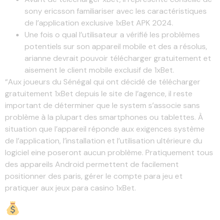
sony ericsson familiariser avec les caractéristiques
de l’application exclusive 1xBet APK 2024.
Une fois o qual l’utilisateur a vérifié les problèmes
potentiels sur son appareil mobile et des a résolus,
arianne devrait pouvoir télécharger gratuitement et
aisement le client mobile exclusif de 1xBet.
“Aux joueurs du Sénégal qui ont décidé de télécharger
gratuitement 1xBet depuis le site de l’agence, il reste
important de déterminer que le system s’associe sans
problème à la plupart des smartphones ou tablettes. À
situation que l’appareil réponde aux exigences système
de l’application, l’installation et l’utilisation ultérieure du
logiciel eine poseront aucun problème. Pratiquement tous
des appareils Android permettent de facilement
positionner des paris, gérer le compte para jeu et
pratiquer aux jeux para casino 1xBet.
Est-il Possible Para Faire