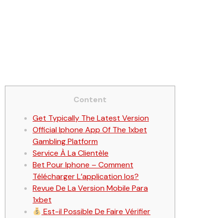
1xbet Software Pour
Iphone & Android
1xbet
Content
Get Typically The Latest Version
Official Iphone App Of The 1xbet
Gambling Platform
Service À La Clientèle
Bet Pour Iphone – Comment
Télécharger L’application Ios?
Revue De La Version Mobile Para
1xbet
Est-il Possible De Faire Vérifier