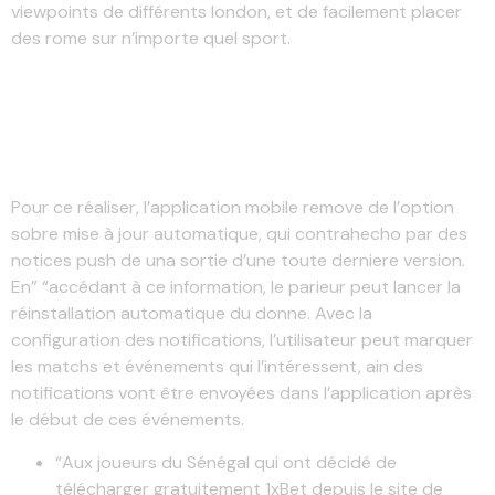
viewpoints de différents london, et de facilement placer
des rome sur n’importe quel sport.
Bet Pour Apple Iphone –
Comment Télécharger
L’application Ios?
Pour ce réaliser, l’application mobile remove de l’option
sobre mise à jour automatique, qui contrahecho par des
notices push de una sortie d’une toute derniere version.
En” “accédant à ce information, le parieur peut lancer la
réinstallation automatique du donne. Avec la
configuration des notifications, l’utilisateur peut marquer
les matchs et événements qui l’intéressent, ain des
notifications vont être envoyées dans l’application après
le début de ces événements.
“Aux joueurs du Sénégal qui ont décidé de
télécharger gratuitement 1xBet depuis le site de