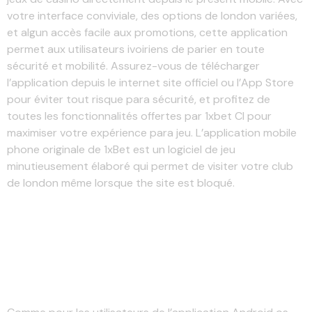
votre interface conviviale, des options de london variées,
et algun accès facile aux promotions, cette application
permet aux utilisateurs ivoiriens de parier en toute
sécurité et mobilité. Assurez-vous de télécharger
l’application depuis le internet site officiel ou l’App Store
pour éviter tout risque para sécurité, et profitez de
toutes les fonctionnalités offertes par 1xbet CI pour
maximiser votre expérience para jeu. L’application mobile
phone originale de 1xBet est un logiciel de jeu
minutieusement élaboré qui permet de visiter votre club
de london même lorsque the site est bloqué.
Vous Pouvez Personnaliser
L’application Cell Phone De
1xbet Vers Qu’elle Soit Au Top
Pour Vous