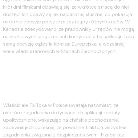
krótkimi filmikami obawiają się, że wkrótce stracą do niej
dostęp. Ich obawy są jak najbardziej słuszne, co pokazują
ostatnie decyzje podjęte przez rządy różnych krajów. W
Kanadzie zdecydowano, że pracownicy urzędów nie mogą
na służbowych urządzeniach korzystać z tej aplikacji. Taką
samą decyzję ogłosiła Komisja Europejska, a wcześniej
wiele władz stanowych w Stanach Zjednoczonych.
W Polsce brakuje surowców
mineralnych. Mamy głównie
węgiel i miedź. A co z resztą?
Właściciele TikToka w Polsce uważają natomiast, że
niektóre zagadnienia dotyczące ich aplikacji zostały
upolitycznione, wskazując na chińskie pochodzenie.
Zapewnili jednocześnie, że poważnie traktują wszystkie
zagadnienia związane z bezpieczeństwem. Trzeba tez