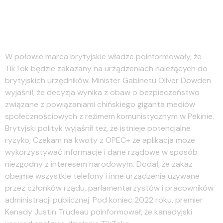
TikTok całkowicie zakazany w
jednym ze stanów USA
W połowie marca brytyjskie władze poinformowały, że
TikTok będzie zakazany na urządzeniach należących do
brytyjskich urzędników. Minister Gabinetu Oliver Dowden
wyjaśnił, że decyzja wynika z obaw o bezpieczeństwo
związane z powiązaniami chińskiego giganta mediów
społecznościowych z reżimem komunistycznym w Pekinie.
Brytyjski polityk wyjaśnił też, że istnieje potencjalne
ryzyko, Czekam na kwoty z OPEC+ że aplikacja może
wykorzystywać informacje i dane rządowe w sposób
niezgodny z interesem narodowym. Dodał, że zakaz
obejmie wszystkie telefony i inne urządzenia używane
przez członków rządu, parlamentarzystów i pracowników
administracji publicznej. Pod koniec 2022 roku, premier
Kanady Justin Trudeau poinformował, że kanadyjski