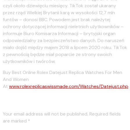
czyli około dziewięciu miesięcy. TikTok został ukarany
przez rząd Wielkiej Brytanii karą w wysokości 12,7 mln
funtów – donosi BBC. Powodem jest brak należytej
ochrony dotyczącej informacji nieletnich użytkowników –
informuje Biuro Komisarza Informacji – brytyjski organ
odpowiedzialny za bezpieczeństwo danych. Do naruszeń
miało dojść między majem 2018 a lipcem 2020 roku. TikTok
z pewnością będzie miał poparcie ze strony swoich
użytkowników i twórców.
Buy Best Online Rolex Datejust Replica Watches For Men
And Women
At
www.rolexreplicaswissmade.com/Watches/Datejust.php
.
Leave a Reply
Your email address will not be published.
Required fields
are marked
*