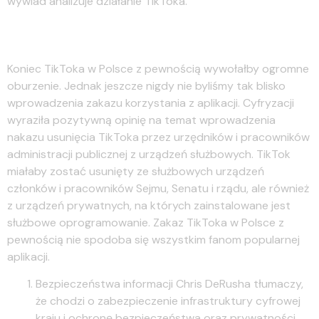
wywiad analizuje działanie TikToka.
Koniec TikToka – co wiadomo?
Koniec TikToka w Polsce z pewnością wywołałby ogromne
oburzenie. Jednak jeszcze nigdy nie byliśmy tak blisko
wprowadzenia zakazu korzystania z aplikacji. Cyfryzacji
wyraziła pozytywną opinię na temat wprowadzenia
nakazu usunięcia TikToka przez urzędników i pracowników
administracji publicznej z urządzeń służbowych. TikTok
miałaby zostać usunięty ze służbowych urządzeń
członków i pracowników Sejmu, Senatu i rządu, ale również
z urządzeń prywatnych, na których zainstalowane jest
służbowe oprogramowanie. Zakaz TikToka w Polsce z
pewnością nie spodoba się wszystkim fanom popularnej
aplikacji.
Bezpieczeństwa informacji Chris DeRusha tłumaczy,
że chodzi o zabezpieczenie infrastruktury cyfrowej
kraju i ochronę bezpieczeństwa oraz prywatności