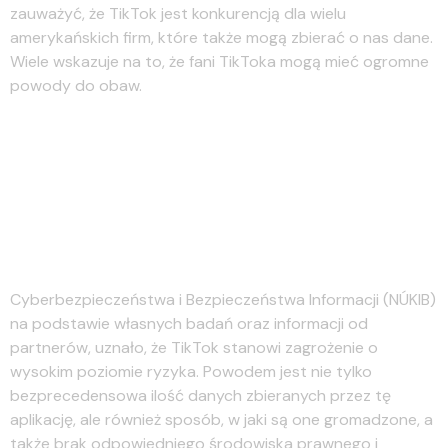
zauważyć, że TikTok jest konkurencją dla wielu
amerykańskich firm, które także mogą zbierać o nas dane.
Wiele wskazuje na to, że fani TikToka mogą mieć ogromne
powody do obaw.
Dołącz do dyskusji: TikTok
zakazany dla pracowników
sektora publicznego na
Tajwanie
Cyberbezpieczeństwa i Bezpieczeństwa Informacji (NÚKIB)
na podstawie własnych badań oraz informacji od
partnerów, uznało, że TikTok stanowi zagrożenie o
wysokim poziomie ryzyka. Powodem jest nie tylko
bezprecedensowa ilość danych zbieranych przez tę
aplikację, ale również sposób, w jaki są one gromadzone, a
także brak odpowiedniego środowiska prawnego i