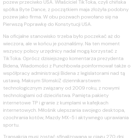
pozew przeciwko USA. Właściciel TikToka, czyli chińska
spółka Byte Dance, z początkiem maja złożyła podobny
pozew jako firma. W obu pozwach powołano się na
Pierwszą Poprawkę do Konstytucji USA.
Na oficjalne stanowisko trzeba było poczekać aż do
wieczora, ale w końcu je poznaliśmy. Na ten moment
wszyscy polscy urzędnicy nadal mogą korzystać z
TikToka. Oprócz dzisiejszego komentarza prezydenta
Bidena, Wiadomości z Punchbowla poinformował także o
współpracy administracji Bidena z legislatorami nad tą
ustawą. Maksym SłomskiZ dziennikarstwem
technologicznym związany od 2009 roku, z nowymi
technologiami od dzieciństwa. Pamięta pakiety
internetowe TP i granie z kumplami w kafejkach
internetowych. Miłośnik ulepszania swojego desktopa,
czochrania kotów, Mazdy MX-5 i aktywnego uprawiania
sportu.
Transakcja musi zostać sfinalizowana w ciągu 270 dni,