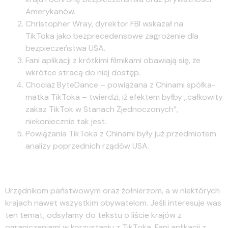
Amerykanów.
Christopher Wray, dyrektor FBI wskazał na
TikToka jako bezprecedensowe zagrożenie dla
bezpieczeństwa USA.
Fani aplikacji z krótkimi filmikami obawiają się, że
wkrótce stracą do niej dostęp.
Chociaż ByteDance – powiązana z Chinami spółka-
matka TikToka – twierdzi, iż efektem byłby „całkowity
zakaz TikTok w Stanach Zjednoczonych”,
niekoniecznie tak jest.
Powiązania TikToka z Chinami były już przedmiotem
analizy poprzednich rządów USA.
Kwestie prawne
Urzędnikom państwowym oraz żołnierzom, a w niektórych
krajach nawet wszystkim obywatelom. Jeśli interesuje was
ten temat, odsyłamy do tekstu o liście krajów z
ograniczeniami w korzystaniu z TikToka. Fani aplikacji z