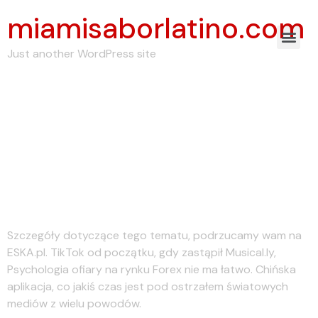
miamisaborlatino.com
Just another WordPress site
Czechy chcą zakazu
TikToka Aplikacja jest
zagrożeniem dla
bezpieczeństwa
Szczegóły dotyczące tego tematu, podrzucamy wam na
ESKA.pl. TikTok od początku, gdy zastąpił Musical.ly,
Psychologia ofiary na rynku Forex nie ma łatwo. Chińska
aplikacja, co jakiś czas jest pod ostrzałem światowych
mediów z wielu powodów.