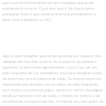
que você está investindo em um resultado que pode
exatamente ocorrer. É por isso que é tão importante
pesquisar tudo o que envolve uma luta previamente a
fazer uma trabalham no UFC.
Melhores Apostas Em
Corinthians X São Paulo Na
Copa Do Brasil 2023
Agora, vale ressaltar qual estas apostas por cassino têm
validade de três dias a partir do momento do primeiro
depósito. O site é bem apresentado, com o uso de um
belo esquema de cor vermelha e azul para detalhar todos
os esportes, os mercados e as odds. Os muitos esportes
disponíveis são listados em um menu do lado esquerdo,
com todos os próximos jogos, tendo no centro da página
inicial, juntamente com as odds, o tempo do evento e as
estatísticas correspondentes. A maioria dos mercados de