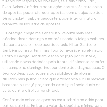
futebol diz respeito an objetivos, tais tais como Odd /
Even, Acima / Inferior e pontuação correta. Se esta coisa
de apostas puder oferecer apostas com o objectivo de o
tênis, cricket, rugby e basquete, poderá ter um futuro
brilhante na indústria de apostas.
O Botafogo chega mais absoluto, valoriza mais este
clássico deste domingo e estará usando o fôlego mais em
dia para o duelo – que acontece pelo Nilton Santos e,
também por isso, tem mais 1 ponto favorável ao alvinegro.
Pedro e Gabigol sentiram lesões no jogo por quinta e,
utilizando novas decisões pela frente, dificilmente estarão
em campo no domingo, independente dos diagnósticos. O
técnico despistou sobre a possibilidade de aforrar
titulares mas já ficou claro que a tendência é o Fla mesclar
bastante o time já projetando este ligue 1 serie duelo de
volta contra o Bolívar na altitude.
Confira mais sobre as apostas em futebol e os odds para
outros palpites. Embora o valor do depósito mínimo varie