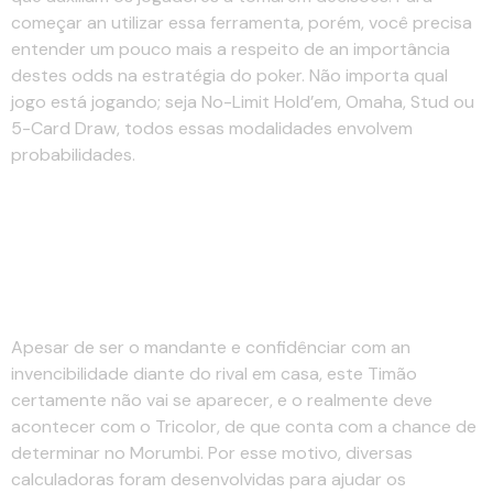
começar an utilizar essa ferramenta, porém, você precisa
entender um pouco mais a respeito de an importância
destes odds na estratégia do poker. Não importa qual
jogo está jogando; seja No-Limit Hold’em, Omaha, Stud ou
5-Card Draw, todos essas modalidades envolvem
probabilidades.
Melhores Apostas Em Rb
Bragantino X Vasco Da Gama
No Brasileirão 2023
Apesar de ser o mandante e confidênciar com an
invencibilidade diante do rival em casa, este Timão
certamente não vai se aparecer, e o realmente deve
acontecer com o Tricolor, de que conta com a chance de
determinar no Morumbi. Por esse motivo, diversas
calculadoras foram desenvolvidas para ajudar os