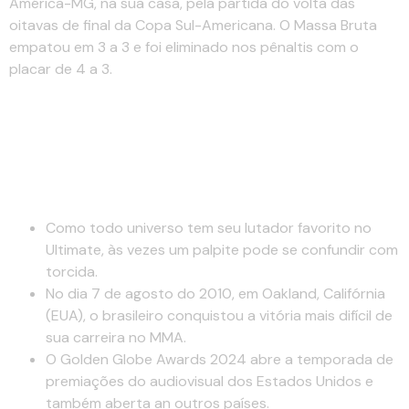
América-MG, na sua casa, pela partida do volta das
oitavas de final da Copa Sul-Americana. O Massa Bruta
empatou em 3 a 3 e foi eliminado nos pênaltis com o
placar de 4 a 3.
Palpite Real Madrid X
Barcelona Em La Liga
2024/2025
Como todo universo tem seu lutador favorito no
Ultimate, às vezes um palpite pode se confundir com
torcida.
No dia 7 de agosto do 2010, em Oakland, Califórnia
(EUA), o brasileiro conquistou a vitória mais difícil de
sua carreira no MMA.
O Golden Globe Awards 2024 abre a temporada de
premiações do audiovisual dos Estados Unidos e
também aberta an outros países.