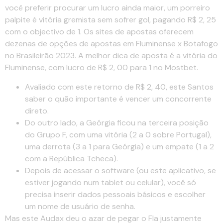
você preferir procurar um lucro ainda maior, um porreiro
palpite é vitória gremista sem sofrer gol, pagando R$ 2, 25
com o objectivo de 1. Os sites de apostas oferecem
dezenas de opções de apostas em Fluminense x Botafogo
no Brasileirão 2023. A melhor dica de aposta é a vitória do
Fluminense, com lucro de R$ 2, 00 para 1 no Mostbet.
Avaliado com este retorno de R$ 2, 40, este Santos
saber o quão importante é vencer um concorrente
direto.
Do outro lado, a Geórgia ficou na terceira posição
do Grupo F, com uma vitória (2 a 0 sobre Portugal),
uma derrota (3 a 1 para Geórgia) e um empate (1 a 2
com a República Tcheca).
Depois de acessar o software (ou este aplicativo, se
estiver jogando num tablet ou celular), você só
precisa inserir dados pessoais básicos e escolher
um nome de usuário de senha.
Mas este Audax deu o azar de pegar o Fla justamente