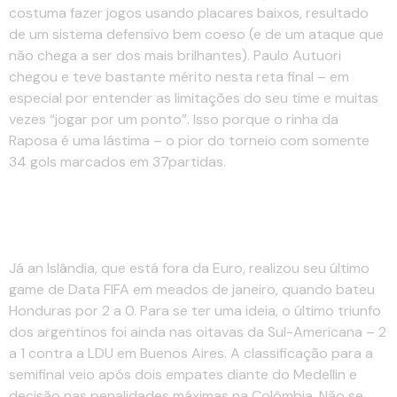
costuma fazer jogos usando placares baixos, resultado
de um sistema defensivo bem coeso (e de um ataque que
não chega a ser dos mais brilhantes). Paulo Autuori
chegou e teve bastante mérito nesta reta final – em
especial por entender as limitações do seu time e muitas
vezes “jogar por um ponto”. Isso porque o rinha da
Raposa é uma lástima – o pior do torneio com somente
34 gols marcados em 37partidas.
Apostas Em Inglaterra X
Eslovênia
Já an Islândia, que está fora da Euro, realizou seu último
game de Data FIFA em meados de janeiro, quando bateu
Honduras por 2 a 0. Para se ter uma ideia, o último triunfo
dos argentinos foi ainda nas oitavas da Sul-Americana – 2
a 1 contra a LDU em Buenos Aires. A classificação para a
semifinal veio após dois empates diante do Medellin e
decisão nas penalidades máximas na Colômbia. Não se