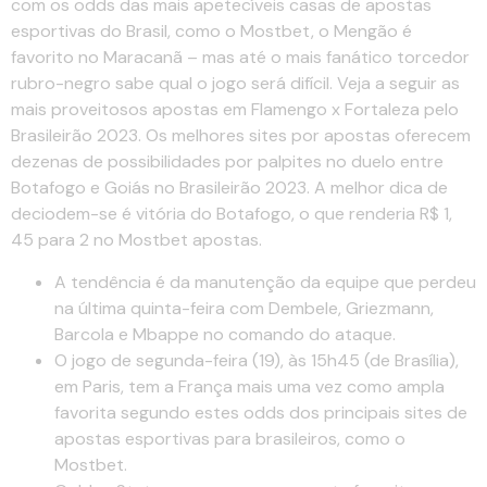
com os odds das mais apetecíveis casas de apostas
esportivas do Brasil, como o Mostbet, o Mengão é
favorito no Maracanã – mas até o mais fanático torcedor
rubro-negro sabe qual o jogo será difícil. Veja a seguir as
mais proveitosos apostas em Flamengo x Fortaleza pelo
Brasileirão 2023. Os melhores sites por apostas oferecem
dezenas de possibilidades por palpites no duelo entre
Botafogo e Goiás no Brasileirão 2023. A melhor dica de
deciodem-se é vitória do Botafogo, o que renderia R$ 1,
45 para 2 no Mostbet apostas.
A tendência é da manutenção da equipe que perdeu
na última quinta-feira com Dembele, Griezmann,
Barcola e Mbappe no comando do ataque.
O jogo de segunda-feira (19), às 15h45 (de Brasília),
em Paris, tem a França mais uma vez como ampla
favorita segundo estes odds dos principais sites de
apostas esportivas para brasileiros, como o
Mostbet.