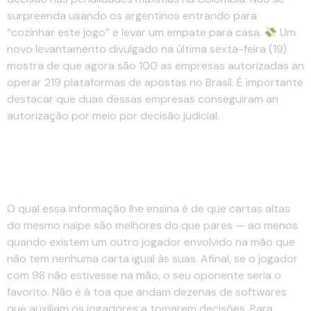
surpreenda usando os argentinos entrando para
“cozinhar este jogo” e levar um empate para casa.
Um
novo levantamento divulgado na última sexta-feira (19)
mostra de que agora são 100 as empresas autorizadas an
operar 219 plataformas de apostas no Brasil. É importante
destacar que duas dessas empresas conseguiram an
autorização por meio por decisão judicial.
Amuletobet Casino Online –
Sinta-se Em Las Vegas Real
O qual essa informação lhe ensina é de que cartas altas
do mesmo naipe são melhores do que pares — ao menos
quando existem um outro jogador envolvido na mão que
não tem nenhuma carta igual às suas. Afinal, se o jogador
com 98 não estivesse na mão, o seu oponente seria o
favorito. Não é à toa que andam dezenas de softwares
que auxiliam os jogadores a tomarem decisões. Para