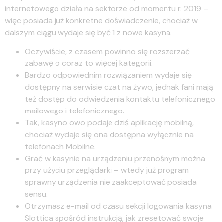
internetowego działa na sektorze od momentu r. 2019 –
więc posiada już konkretne doświadczenie, chociaż w
dalszym ciągu wydaje się być 1 z nowe kasyna.
Oczywiście, z czasem powinno się rozszerzać
zabawę o coraz to więcej kategorii.
Bardzo odpowiednim rozwiązaniem wydaje się
dostępny na serwisie czat na żywo, jednak fani mają
też dostęp do odwiedzenia kontaktu telefonicznego
mailowego i telefonicznego.
Tak, kasyno owo podaje dziś aplikację mobilną,
chociaż wydaje się ona dostępna wyłącznie na
telefonach Mobilne.
Grać w kasynie na urządzeniu przenośnym można
przy użyciu przeglądarki – wtedy już program
sprawny urządzenia nie zaakceptować posiada
sensu.
Otrzymasz e-mail od czasu sekcji logowania kasyna
Slottica spośród instrukcją, jak zresetować swoje