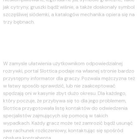
jak cytryny, gruszki bądź wiśnie, a także doskonały symbol
szczęśliwej siódemki, a katalogów mechanika opiera się na
trzy bębnach.
Waluty Dostępne Na Witrynie
Kasyna Slottica
W zamysle ułatwienia użytkownikom odpowiedzialnej
rozrywki, portal Slottica podaje na własnej stronie bardzo
przystępny informator dla graczy. Pozwala mężczyzna też
w łatwy sposób sprawdzić, lub nie zaakceptować
spędzają oni w kasynie zbyt dużo okresu. Dla każdego,
który poczuje, że przybywa się to dla jego problemem,
Slottica przygotowała listę kontaktów do odwiedzenia
specjalistów zajmujących się pomocą w takich
wypadkach. Każdy gracz może też zamrozić bądź usunąć
swe rachunek rozliczeniowy, kontaktując się spośród
obsługą kontrahenta.