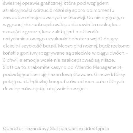
świetnej oprawie graficznej, która pod względem
atrakcyjności odrzucić różni się sporo od momentu
zawodów relacjonowanych w telewizji. Co nie mylę się, o
wygranej nie zaakceptować postanawia tu nauka, lecz
szczęście gracza, lecz zaletą jest możliwość
natychmiastowego uzyskania bohatera wejdź do gry
efekcie i szybkość batalii. Mecze piłki nożnej, bądź rzekome
końskie gonitwy rozgrywane są zaledwie w ciągu dwóch –
3 chwil, a emocje wcale nie zaakceptować są niższe.
Slottica to znakomite kasyno od Atlantic Management,
posiadające licencję hazardową Curacao. Gracze którzy
polują na dużą liczbę komputerów od momentu różnych
developerów będą tutaj wniebowzięci.
Do 2000 Pln + Dwie Stówy
Gratisowych Spinów
Operator hazardowy Slottica Casino udostępnia