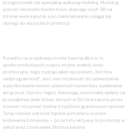
przygotowała też specjalną aplikację mobilną. Można ją
pobrać niezwykle komfortowo, skanując szyfr QR na
stronie www kasyna, a po zainstalowaniu osiąga się
dostęp do wszystkich promocji.
Programy Hazardowe Online W
Casino Slottica
Ponadto na urzędowej stronie kasyna albo w tv
społecznościowych często można znaleźć kody
promocyjne, tego rodzaju jakim sposobem „Slottica
nadprogram kod“. Jest owo możliwość do odwiedzenia
wypróbowania swoich ulubionych konsol bez wydawania
ani grosza. Oprócz tegoż, dokonując pozostałej wpłaty za
przynajmniej dwie stówy złotych w Slottica kasyno przez
internet otrzymać można trzydzieści gratisowych spinów!
Tutaj również odrzucić będzie potrzebny system
kodowania bonusowy – po prostu aktywuj tę promocję w
sekcji wraz z bonusami. Slottica kasyno