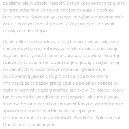
zajęliśmy się w czasie naszej Slottica kasyno recenzja, jest
to sprawdzeniem kontaktu telefonicznego z obsługą
konsumenta. Korzystając z niego, mogliśmy porozmawiać
wraz z naszym konsultantem, który prędko i sprawnie
rozwiązał nasz kłopot.
Casino Slottica świadczy usługi hazardowe w związku z
naszym wydaje się zobowiązane do odwiedzenia swoje
legalnej autoryzacji. Licencja Curacao, bo właśnie na tej
dziewczyny działa ten operator jest jedną z najbardziej
wspaniałych w hazardowym świecie i gwarantuje
odpowiednią jakość usług. Slottica dba o ochronę
informacji, żeby każdy gracz czuł się pewnie i dobrze w
trakcie rozrywki bądź transferu środków. Co więcej, każdy
fan przechodzi weryfikację tożsamości, jakie możliwości
stanowi obronę przed oszustwami. Kasyno współpracuje
spośród ponad sześcdziesięciu najlepszymi
producentami, takimi jak BetSoft, Play’N Go, Spinomenal,
One touch i odmiennymi.