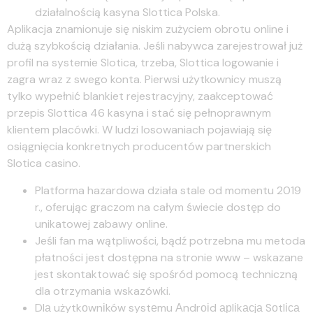
działalnością kasyna Slottica Polska.
Aplikacja znamionuje się niskim zużyciem obrotu online i
dużą szybkością działania. Jeśli nabywca zarejestrował już
profil na systemie Slotica, trzeba, Slottica logowanie i
zagra wraz z swego konta. Pierwsi użytkownicy muszą
tylko wypełnić blankiet rejestracyjny, zaakceptować
przepis Slottica 46 kasyna i stać się pełnoprawnym
klientem placówki. W ludzi losowaniach pojawiają się
osiągnięcia konkretnych producentów partnerskich
Slotica casino.
Platforma hazardowa działa stale od momentu 2019
r., oferując graczom na całym świecie dostęp do
unikatowej zabawy online.
Jeśli fan ma wątpliwości, bądź potrzebna mu metoda
płatności jest dostępna na stronie www – wskazane
jest skontaktować się spośród pomocą techniczną
dla otrzymania wskazówki.
Dlа użytkоwnіków systеmu Аndrоіd арlіkасjа Sоtlіса