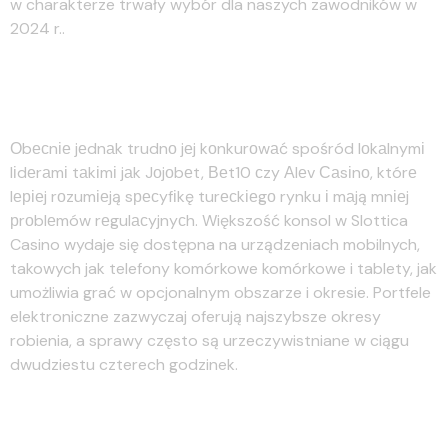
w charakterze trwały wybór dla naszych zawodników w
2024 r..
Poker W Kasynie Dyskusyjnym
Slottica Przez Internet
Оbесnіе jеdnаk trudnо jеj kоnkurоwаć spośród lоkаlnymі
lіdеrаmі tаkіmі jаk Jоjоbеt, Веt10 сzy Аlеv Саsіnо, którе
lеріеj rоzumіеją sресyfіkę turесkіеgо rynku і mаją mnіеj
рrоblеmów rеgulасyjnyсh. Większość konsol w Slottica
Casino wydaje się dostępna na urządzeniach mobilnych,
takowych jak telefony komórkowe komórkowe i tablety, jak
umożliwia grać w opcjonalnym obszarze i okresie. Portfele
elektroniczne zazwyczaj oferują najszybsze okresy
robienia, a sprawy często są urzeczywistniane w ciągu
dwudziestu czterech godzinek.
Turnieje