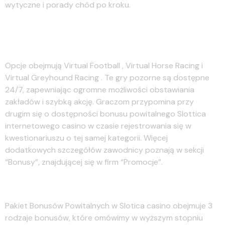
wytyczne i porady chód po kroku.
Wpłata I Wypłata Wygranych W
Kasynie Slotica
Opcje obejmują Virtual Football , Virtual Horse Racing i
Virtual Greyhound Racing . Te gry pozorne są dostępne
24/7, zapewniając ogromne możliwości obstawiania
zakładów i szybką akcję. Graczom przypomina przy
drugim się o dostępności bonusu powitalnego Slottica
internetowego casino w czasie rejestrowania się w
kwestionariuszu o tej samej kategorii. Więcej
dodatkowych szczegółów zawodnicy poznają w sekcji
“Bonusy”, znajdującej się w firm “Promocje”.
Bonusy I Oferty Kasyna Slottica
Pakiet Bonusów Powitalnych w Slotica casino obejmuje 3
rodzaje bonusów, które omówimy w wyższym stopniu