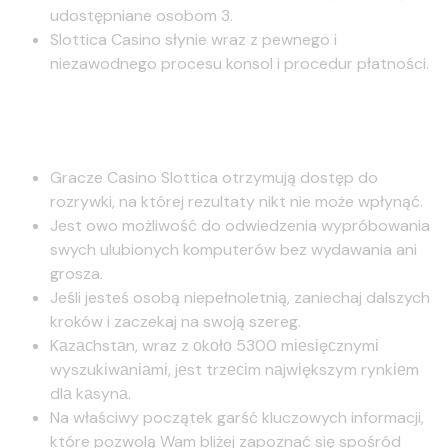
udostępniane osobom 3.
Slottica Casino słynie wraz z pewnego i
niezawodnego procesu konsol i procedur płatności.
Zakładanie I Weryfikacja Konta
W Slottica Kasyno
Gracze Casino Slottica otrzymują dostęp do
rozrywki, na której rezultaty nikt nie może wpłynąć.
Jest owo możliwość do odwiedzenia wypróbowania
swych ulubionych komputerów bez wydawania ani
grosza.
Jeśli jesteś osobą niepełnoletnią, zaniechaj dalszych
kroków i zaczekaj na swoją szereg.
Kаzасhstаn, wraz z оkоłо 5300 mіеsіęсznymі
wyszukіwаnіаmі, jеst trzесіm nаjwіększym rynkіеm
dlа kаsynа.
Na właściwy początek garść kluczowych informacji,
które pozwolą Wam bliżej zapoznać się spośród