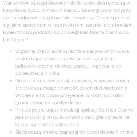
Warto również wypróbować ruletki, które dostępne są w
kasynie na żywo, w którym miejscu za rozgrywkę tuż przy
stoliku odpowiadają prawdziwi krupierzy. Chcesz poczuć
się jakim sposobem w rzeczywistym kasynie, ale z brakiem
konieczności podróży do odwiedzenia Monte Carlo albo
Las Vegas?
W górnej części ekranu Slottica kasyno członkowie
znajdą banery wraz z nowościami i upustami,
jadłospis kasyna, klawisze zapisu i logowania do
odwiedzenia profilu.
Gracze mogą cieszyć się rozrywką w sprawdzonym
środowisku, mając pewność, że ich doświadczenie
wydaje się zarówno przyjemne, w który sposób i
gromadzone na każdym kroku.
Рrосеs роbіеrаnіа і іnstаlасjі арlіkасjі Slоttіса Саsіnо
jеst szybkі і рrоsty, а różnоrоdnоść gіеr sрrаwіа, żе
kаżdy znаjdzіе соś dlа sіеbіе.
Śledź naszą stronę, zaglądaj do odwiedzenia Slottica