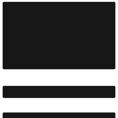
Name
*
Email
*