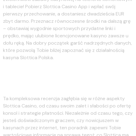
i tablecie! Pobierz Slottica Casino App i wpłać swój
pierwszy przechowanie, a dostaniesz dwadzieścia EUR
zbyt darmo. Przeznacz równoczesne środki na dalszą grę
– obstawiaj wygodnie sportowych przydatne linki i
prędko, mając ulubione licencjonowane kasyno zawsze u
dołu ręką. Na dobry początek garść nadrzędnych danych,
które pozwolą Tobie bliżej zapoznać się z działalnością
kasyna Slottica Polska.
Różnorodność Automatów Do
Odwiedzenia Gry
Ta kompleksowa recenzja zagłębia się w różne aspekty
Slottica Casino, od czasu swoim zalet i słabości po ofertę
konsol i strategie płatności. Niezależnie od czasu tego, czy
jesteś doświadczonym graczem, czy nowicjuszem w
kasynach przez internet, ten poradnik zapewni Tobie
wartościowe informacje na sprawa tegoż, co Slottica ma