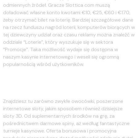
odmiennych źródeł. Gracze Slottica com muszą
doładować własne konto kwotami €10, €25, €60 i €170,
żeby otrzymać bilet na loterię. Bardziej szczegółowe dane
na rzecz funduszu nagród loterii, komputerów biorących w
tej dziewczyny udział oraz czasu reklamy można znaleźć w
oddziale “Loterie”, który wyszukuje się w sektora
“Promocje”. Taka możliwość wydaje się dostępna w
naszym kasynie internetowego i weseli się ogromną
popularnością wśród użytkowników.
Zakłady Bukmacherskie On-line
W Slottica Casino
Znajdziesz tu zarówno zwykłe owocówki, poszerzone
internetowe sloty, jakim sposobem również dzisiejsze
sloty 3D. Od suplementarnych środków na grę, za
pośrednictwem darmowe spiny, aż według fantastyczne
turnieje kasynowe. Oferta bonusowa i promocyjna