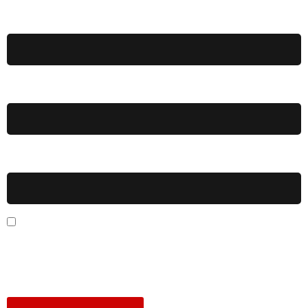
Name
*
Email
*
Website
Save my name, email, and website in this browser
for the next time I comment.