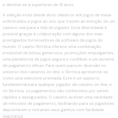
e destina-se a superiores de 18 anos.
A seleção inclui desde slots clássicos até jogos de mesa
sofisticados e jogos ao vivo que trazem an emoção do um
cassino real para a tela do jogador. Esta diversidade é
possível graças à colaboração com alguns dos mais
prestigiados fornecedores de software de jogos do
mundo. O casino Slottica oferece uma combinação
irresistível de bônus generosos, promoções empolgantes,
uma plataforma de jogos segura e confiável, e um sistema
de pagamento eficaz. Para quem parecer diversão no
universo dos cassinos on-line, o Slottica apresenta-se
como uma selecione premiada. Este é um aspecto
fundamental para qualquer jogador de cassino on-line, e
no Slottica, os pagamentos são conhecidos por serem
rápidos e assegurados. O cassino aceitan uma variedade
de métodos de pagamento, facilitando para os jogadores
depositarem e retirarem seus ganhos com facilidade
segurança.