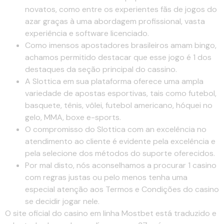
novatos, como entre os experientes fãs de jogos do
azar graças à uma abordagem profissional, vasta
experiência e software licenciado.
Como imensos apostadores brasileiros amam bingo,
achamos permitido destacar que esse jogo é 1 dos
destaques da seção principal do cassino.
A Slottica em sua plataforma oferece uma ampla
variedade de apostas esportivas, tais como futebol,
basquete, tênis, vôlei, futebol americano, hóquei no
gelo, MMA, boxe e-sports.
O compromisso do Slottica com an excelência no
atendimento ao cliente é evidente pela excelência e
pela selecione dos métodos do suporte oferecidos.
Por mal disto, nós aconselhamos a procurar 1 casino
com regras justas ou pelo menos tenha uma
especial atenção aos Termos e Condições do casino
se decidir jogar nele.
O site oficial do casino em linha Mostbet está traduzido e