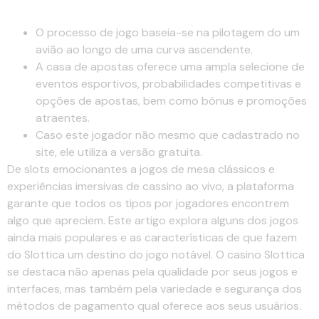
O processo de jogo baseia-se na pilotagem do um
avião ao longo de uma curva ascendente.
A casa de apostas oferece uma ampla selecione de
eventos esportivos, probabilidades competitivas e
opções de apostas, bem como bônus e promoções
atraentes.
Caso este jogador não mesmo que cadastrado no
site, ele utiliza a versão gratuita.
De slots emocionantes a jogos de mesa clássicos e
experiências imersivas de cassino ao vivo, a plataforma
garante que todos os tipos por jogadores encontrem
algo que apreciem. Este artigo explora alguns dos jogos
ainda mais populares e as características de que fazem
do Slottica um destino do jogo notável. O casino Slottica
se destaca não apenas pela qualidade por seus jogos e
interfaces, mas também pela variedade e segurança dos
métodos de pagamento qual oferece aos seus usuários.