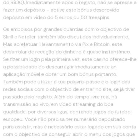
do R$30). Imediatamente após o registo, não se apresse a
fazer um depósito – active este bónus desprovido
depósito em vídeo do 5 euros ou 50 freespins.
Os embolsos por grandes quantias com o objectivo de
Skrill e Neteller também são discutidos individualmente.
Mas ao efetuar 1 levantamento via Pix e Bitcoin, este
desarrolar de receção do dinheiro é quase instantâneo.
Se fizer um login pela primeira vez, este casino oferece-lhe
a possibilidade do descarregar imediatamente an
aplicação móvel e obter um bom bónus portanto.
Também pode utilizar a tua palavra-passe e o login das
redes sociais com o objectivo de entrar no site, se já tiver
passado pelo registo. Além do tempo livre real, há
transmissão ao vivo, em vídeo streaming do boa
qualidade, por diversas ligas, contendo jogos do futebol
europeu. Você não precisa ter numerário depositado
para assistir, mas é necessário estar logado em sua conta
com o objectivo de conseguir abrir o menu dos jogos que