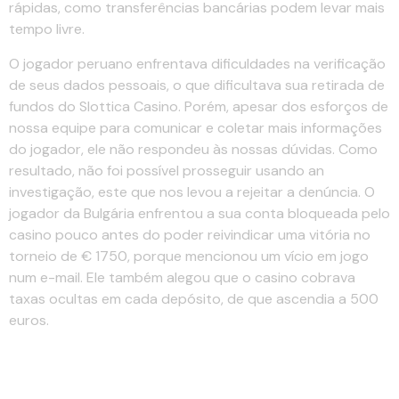
rápidas, como transferências bancárias podem levar mais
tempo livre.
O jogador peruano enfrentava dificuldades na verificação
de seus dados pessoais, o que dificultava sua retirada de
fundos do Slottica Casino. Porém, apesar dos esforços de
nossa equipe para comunicar e coletar mais informações
do jogador, ele não respondeu às nossas dúvidas. Como
resultado, não foi possível prosseguir usando an
investigação, este que nos levou a rejeitar a denúncia. O
jogador da Bulgária enfrentou a sua conta bloqueada pelo
casino pouco antes do poder reivindicar uma vitória no
torneio de € 1750, porque mencionou um vício em jogo
num e-mail. Ele também alegou que o casino cobrava
taxas ocultas em cada depósito, de que ascendia a 500
euros.
Pasos Para Registrarse En
Slottica Casino