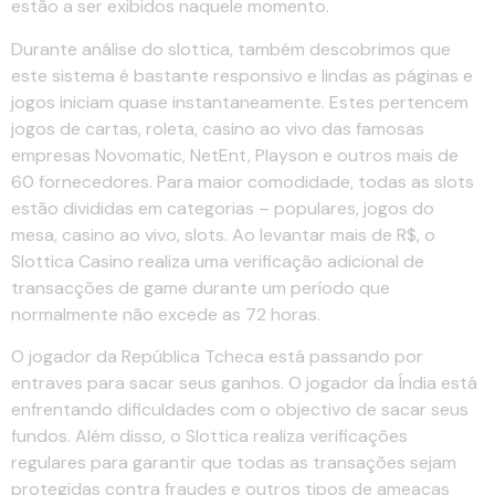
estão a ser exibidos naquele momento.
Durante análise do slottica, também descobrimos que
este sistema é bastante responsivo e lindas as páginas e
jogos iniciam quase instantaneamente. Estes pertencem
jogos de cartas, roleta, casino ao vivo das famosas
empresas Novomatic, NetEnt, Playson e outros mais de
60 fornecedores. Para maior comodidade, todas as slots
estão divididas em categorias – populares, jogos do
mesa, casino ao vivo, slots. Ao levantar mais de R$, o
Slottica Casino realiza uma verificação adicional de
transacções de game durante um período que
normalmente não excede as 72 horas.
O jogador da República Tcheca está passando por
entraves para sacar seus ganhos. O jogador da Índia está
enfrentando dificuldades com o objectivo de sacar seus
fundos. Além disso, o Slottica realiza verificações
regulares para garantir que todas as transações sejam
protegidas contra fraudes e outros tipos de ameaças