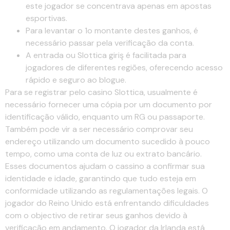
este jogador se concentrava apenas em apostas
esportivas.
Para levantar o 1o montante destes ganhos, é
necessário passar pela verificação da conta.
A entrada ou Slottica giriş é facilitada para
jogadores de diferentes regiões, oferecendo acesso
rápido e seguro ao blogue.
Para se registrar pelo casino Slottica, usualmente é
necessário fornecer uma cópia por um documento por
identificação válido, enquanto um RG ou passaporte.
Também pode vir a ser necessário comprovar seu
endereço utilizando um documento sucedido à pouco
tempo, como uma conta de luz ou extrato bancário.
Esses documentos ajudam o cassino a confirmar sua
identidade e idade, garantindo que tudo esteja em
conformidade utilizando as regulamentações legais. O
jogador do Reino Unido está enfrentando dificuldades
com o objectivo de retirar seus ganhos devido à
verificação em andamento. O jogador da Irlanda está