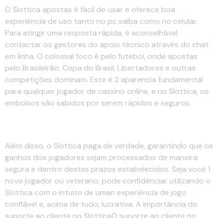
O Slottica apostas é fácil de usar e oferece boa
experiência de uso tanto no pc saiba como no celular.
Para atingir uma resposta rápida, é aconselhável
contactar os gestores do apoio técnico através do chat
em linha. O colossal foco é pelo futebol, onde apostas
pelo Brasileirão, Copa do Brasil, Libertadores e outras
competições dominam. Este é 2 aparencia fundamental
para qualquer jogador de cassino online, e no Slottica, os
embolsos são sabidos por serem rápidos e seguros.
Slottica Casino Faq
Além disso, o Slottica paga de verdade, garantindo que os
ganhos dos jogadores sejam processados de maneira
segura e dentro destes prazos estabelecidos. Seja você 1
novo jogador ou veterano, pode confidênciar utilizando o
Slottica com o intuito de uman experiência de jogo
confiável e, acima de tudo, lucrativa. A importância do
suporte ao cliente no SlotticaO suporte ao cliente no