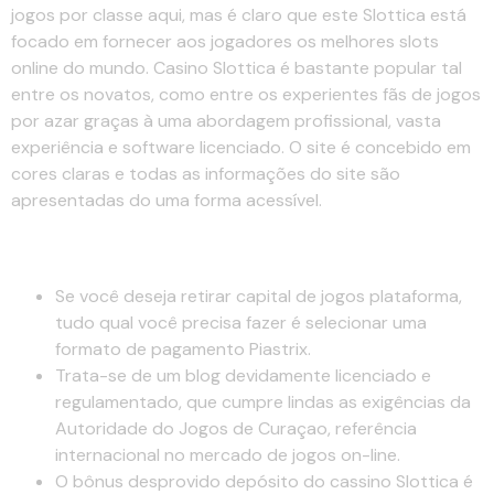
jogos por classe aqui, mas é claro que este Slottica está
focado em fornecer aos jogadores os melhores slots
online do mundo. Casino Slottica é bastante popular tal
entre os novatos, como entre os experientes fãs de jogos
por azar graças à uma abordagem profissional, vasta
experiência e software licenciado. O site é concebido em
cores claras e todas as informações do site são
apresentadas do uma forma acessível.
Deposits And Withdrawals
Se você deseja retirar capital de jogos plataforma,
tudo qual você precisa fazer é selecionar uma
formato de pagamento Piastrix.
Trata-se de um blog devidamente licenciado e
regulamentado, que cumpre lindas as exigências da
Autoridade do Jogos de Curaçao, referência
internacional no mercado de jogos on-line.
O bônus desprovido depósito do cassino Slottica é