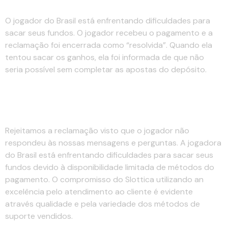
O jogador do Brasil está enfrentando dificuldades para
sacar seus fundos. O jogador recebeu o pagamento e a
reclamação foi encerrada como “resolvida”. Quando ela
tentou sacar os ganhos, ela foi informada de que não
seria possível sem completar as apostas do depósito.
O Jogador Está Preocupado
Com Os Seus Ganhos
Rejeitamos a reclamação visto que o jogador não
respondeu às nossas mensagens e perguntas. A jogadora
do Brasil está enfrentando dificuldades para sacar seus
fundos devido à disponibilidade limitada de métodos do
pagamento. O compromisso do Slottica utilizando an
excelência pelo atendimento ao cliente é evidente
através qualidade e pela variedade dos métodos de
suporte vendidos.