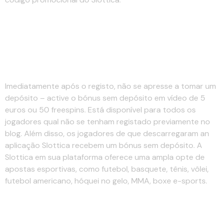
A Verificação Do Método De
Pagamento Do Jogador Está
Faltando
Imediatamente após o registo, não se apresse a tomar um
depósito – active o bónus sem depósito em vídeo de 5
euros ou 50 freespins. Está disponível para todos os
jogadores qual não se tenham registado previamente no
blog. Além disso, os jogadores de que descarregaram an
aplicação Slottica recebem um bónus sem depósito. A
Slottica em sua plataforma oferece uma ampla opte de
apostas esportivas, como futebol, basquete, tênis, vôlei,
futebol americano, hóquei no gelo, MMA, boxe e-sports.
Rápido Pagamento De Dinheiro