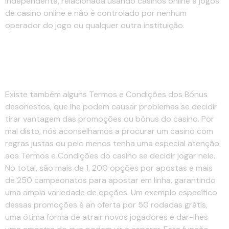
independente, relacionada usando casinos online e jogos
de casino online e não é controlado por nenhum
operador do jogo ou qualquer outra instituição.
Os Ganhos Do Jogador Foram
Anulados
Existe também alguns Termos e Condições dos Bónus
desonestos, que lhe podem causar problemas se decidir
tirar vantagem das promoções ou bónus do casino. Por
mal disto, nós aconselhamos a procurar um casino com
regras justas ou pelo menos tenha uma especial atenção
aos Termos e Condições do casino se decidir jogar nele.
No total, são mais de 1. 200 opções por apostas e mais
de 250 campeonatos para apostar em linha, garantindo
uma ampla variedade de opções. Um exemplo específico
dessas promoções é an oferta por 50 rodadas grátis,
uma ótima forma de atrair novos jogadores e dar-lhes